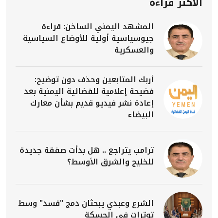
الأكثر قراءة
المشهد اليمني الساخن: قراءة
جيوسياسية أولية للأوضاع السياسية
والعسكرية
أربك المتابعين وحذف دون توضيح:
فضيحة إعلامية للفضائية اليمنية بعد
إعادة نشر فيديو قديم بشأن معارك
البيضاء
ترامب يتراجع .. هل بدأت صفقة جديدة
للخليج والشرق الأوسط؟
الشرع وعبدي يبحثان دمج "قسد" وسط
توترات في الحسكة