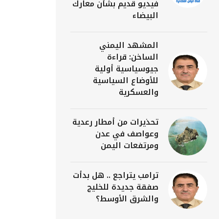
فيديو قديم بشأن معارك
البيضاء
المشهد اليمني
الساخن: قراءة
جيوسياسية أولية
للأوضاع السياسية
والعسكرية
تحذيرات من أمطار رعدية
وعواصف في عدن
ومرتفعات اليمن
ترامب يتراجع .. هل بدأت
صفقة جديدة للخليج
والشرق الأوسط؟