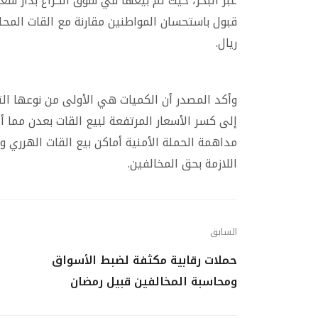
عبر البحر، حيث تم بيعها في سوق الكراع بدار سع
قبول باستحسان المواطنين مقارنة مع القات المحل
ريال.
وأكد المصدر أن الكميات هي الأولى من نوعها ال
إلى كسر الأسعار المرتفعة لبيع القات بعدن مما 
مداهمة الحملة الأمنية أماكن بيع القات الهرري وم
اللازمة بحق المخالفين.
السابق
حملات رقابية مكثفة لضبط الأسواق
ومحاسبة المخالفين قبيل رمضان