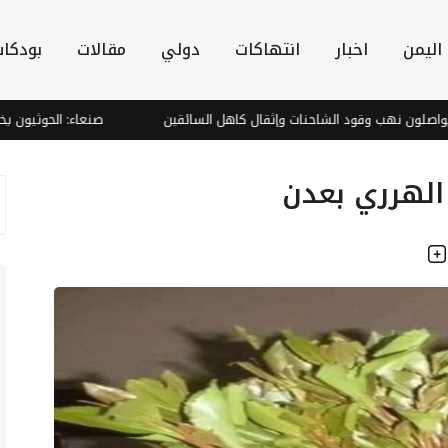
اليمن
اخبار
انتهاكات
دولي
مقالات
بودكا
ون نهب وقود الشاحنات وإثقال كاهل السائقين
صنعاء: الحوثيون يخططون لإ
الهرري بعدن