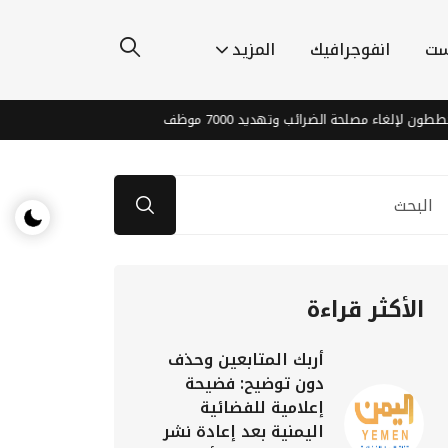
ست
انفوجرافيك
المزيد
لغاء مصلحة الضرائب وتهديد 7000 موظف
إرهاب الحوثي يغذي العن
الأكثر قراءة
أربك المتابعين وحذف
دون توضيح: فضيحة
إعلامية للفضائية
اليمنية بعد إعادة نشر