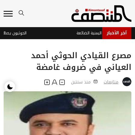
آخر الأخبار
وة والدبلوماسية اليمنية الضائعة
الحوثيون يصعّدون 
مصرع القيادي الحوثي أحمد
العياني في ضروف غامضة
متابعات
منذ سنتين