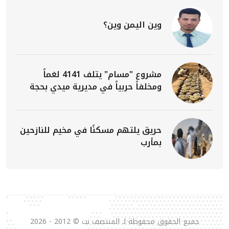
وين اليمن وين؟
مشروع "مسام" يتلف 4141 لغماً
ومخلفاً حربياً في مديرية ميدي بحجة
حريق يلتهم مسكنًا في مخيم للنازحين
بمأرب
جميع الحقوق محفوظة لـ المنتصف نت © 2012 - 2026