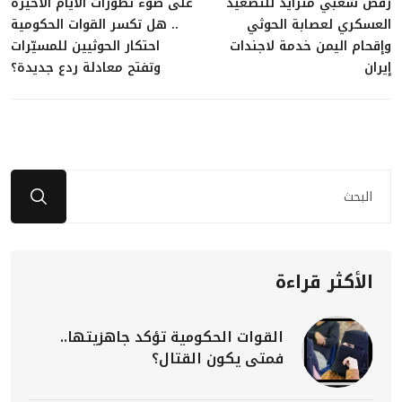
رفض شعبي متزايد للتصعيد
على ضوء تطورات الأيام الأخيرة
العسكري لعصابة الحوثي
.. هل تكسر القوات الحكومية
وإقحام اليمن خدمة لاجندات
احتكار الحوثيين للمسيّرات
إيران
وتفتح معادلة ردع جديدة؟
الأكثر قراءة
القوات الحكومية تؤكد جاهزيتها..
فمتى يكون القتال؟