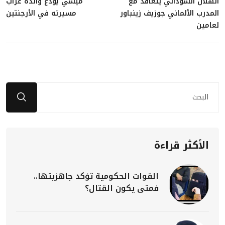
الهلال السوداني يتعاقد مع
ميسي يودع والده عراب
المدرب الألماني جوزيف زينباور
مسيرته في الأرجنتين
لعامين
الأكثر قراءة
القوات الحكومية تؤكد جاهزيتها..
فمتى يكون القتال؟