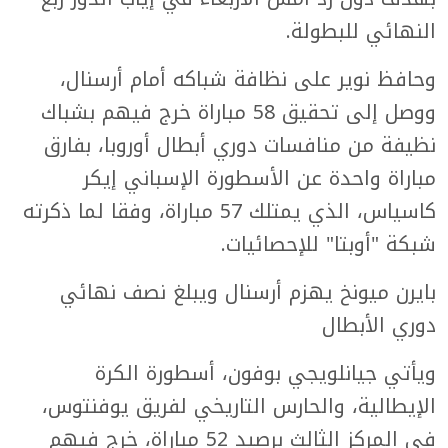
النهائي للبطولة.
وحافظ نوير على نظافة شباكه أمام أرسنال،
ووصل إلى تحقيق 58 مباراة خرج فيهم بشباك
نظيفة من منافسات دوري أبطال أوروبا، بفارق
مباراة واحدة عن الأسطورة الإسباني إيكر
كاسياس، الذي يمتلك 57 مباراة، وفقا لما ذكرته
شبكة "أوبتا" للإحصائيات.
بايرن ميونخ يهزم أرسنال ويبلغ نصف نهائي
دوري الأبطال
ويأتي جيانلويجي بوفون، أسطورة الكرة
الإيطالية، والحارس التاريخي لفريق يوفنتوس،
في المركز الثالث برصيد 52 مباراة، خرج فيهم