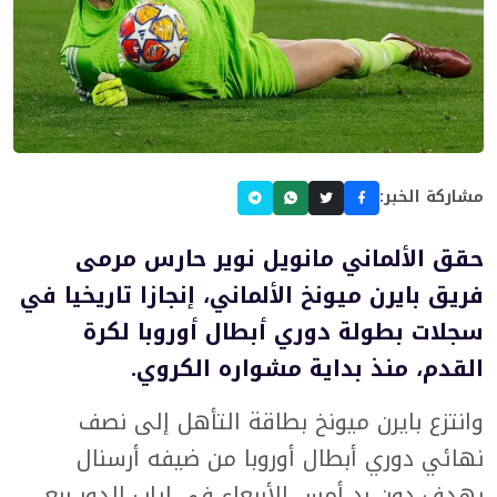
مشاركة الخبر:
حقق الألماني مانويل نوير حارس مرمى
فريق بايرن ميونخ الألماني، إنجازا تاريخيا في
سجلات بطولة دوري أبطال أوروبا لكرة
القدم، منذ بداية مشواره الكروي.
وانتزع بايرن ميونخ بطاقة التأهل إلى نصف
نهائي دوري أبطال أوروبا من ضيفه أرسنال
بهدف دون رد أمس الأربعاء في إياب الدور ربع