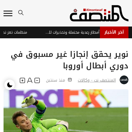
آخر الأخبار
توقعات طقس حار مع أمطار رعدية محتملة وتحذيرات للمواطنين
نوير يحقق إنجازا غير مسبوق في
دوري أبطال أوروبا
المنتصف نت - وكالات
منذ سنتين