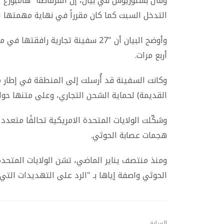
وقال بستوريوس في بيان، إن الفرقاطة "هامبورغ
التدخل السبت كما كان مقرراً في نهاية مهمتها التي بدأت في 
وأوضح البيان أن "27 سفينة تجارية 
أربع مرات.
وكانت السفينة قد أُرسلت إلى المنطقة في إطار مهم
القديمة) لحماية الشحن التجاري، وعلى متنها حوالي 240 عسكر
وشكّلت الولايات المتحدة الامريكية تحالفًا متعد
هجمات عصابة الحوثي.
ومنذ منتصف يناير الماضي، تشن الولايات المتحدة
الحوثي واصفة إياها بـ "الرد على التهديدات التي 
السابق