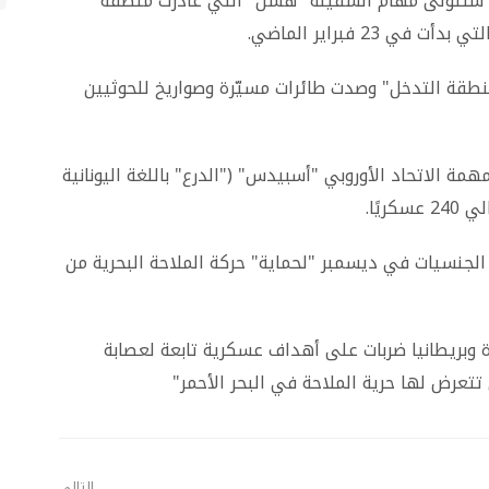
" ستتولى مهام السفينة "هسن" التي غادرت منطقة
23 فبراير الماضي.
رافقتها في منطقة التدخل" وصدت طائرات مسيّرة وصواريخ للحوثيين
ة الاتحاد الأوروبي "أسبيدس" ("الدرع" باللغة اليونانية
يًا.
د الجنسيات في ديسمبر "لحماية" حركة الملاحة البحرية من
 وبريطانيا ضربات على أهداف عسكرية تابعة لعصابة
تتعرض لها حرية الملاحة في البحر الأحمر"
التالي