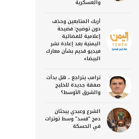
والعسكرية
أربك المتابعين وحذف
دون توضيح: فضيحة
إعلامية للفضائية
اليمنية بعد إعادة نشر
فيديو قديم بشأن معارك
البيضاء
ترامب يتراجع .. هل بدأت
صفقة جديدة للخليج
والشرق الأوسط؟
الشرع وعبدي يبحثان
دمج "قسد" وسط توترات
في الحسكة