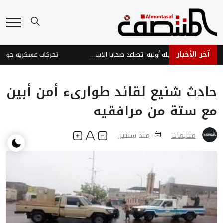
آخر الأخبار
37 شهيداً وجريحاً في حصيلة أولية: تصاعد ضحايا الاستهداف الحوثي لمدينتي المخا بتعز والخوخة بالحديدة
حادث شنيع لقائد طوارىء أمن أبين
مع ستة من مرافقيه
متابعات
منذ سنتين