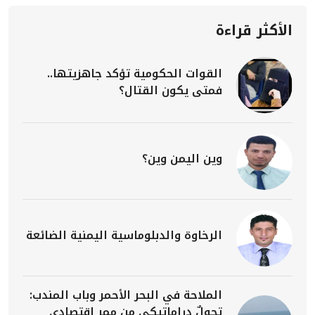
الأكثر قراءة
القوات الحكومية تؤكد جاهزيتها..
فمتى يكون القتال؟
وين اليمن وين؟
الرخاوة والدبلوماسية اليمنية الضائعة
الملاحة في البحر الأحمر وباب المندب:
تحولٌ دراماتيكي من ممرٍ اقتصادي