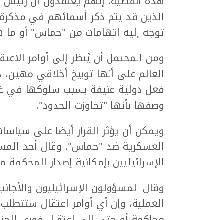
هذه القضية، إنهم يعتقدون أن رئيس الو
الذين قد يتم ذكر أسمائهم في مذكرة 
توجه إليه اتهامات من "حماس" أو ما ه
ومن المحتمل أن يُنظر إلى أوامر الاعت
العالم على أنها توبيخ أخلاقي مهين، 
فعل دولية عنيفة بسبب سلوكها في غزة
وصفها بأنها "تجاوزت الحدود".
ويمكن أن يؤثر القرار أيضا على سياسا
العسكرية ضد "حماس". وقال أحد المسؤول
الإسرائيليين بإمكانية إصدار المحكمة م
وقال المسؤولون الإسرائيليون والأجانب
العملية، وإن أي أوامر اعتقال ستتطلب 
محاكمة أو حتى إلى اعتقال فوري للجنا