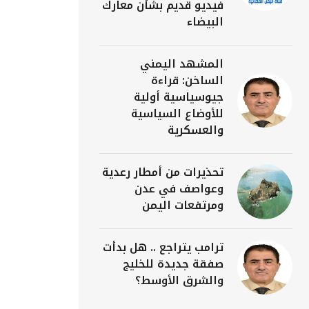
فيديو قديم بشأن معارك
البيضاء
المشهد اليمني
الساخن: قراءة
جيوسياسية أولية
للأوضاع السياسية
والعسكرية
تحذيرات من أمطار رعدية
وعواصف في عدن
ومرتفعات اليمن
ترامب يتراجع .. هل بدأت
صفقة جديدة للخليج
والشرق الأوسط؟