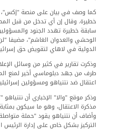
كما وصف في بيان على منصة "إكس"، اح
خطيرة. وقال إن أي تدخل من قبل المحك
سابقة خطيرة تهدد الجنود والمسؤولين
الوحشي والعدوان الغاشم"، مضيفا "لن 
الدولية في لاهاي لتقويض حق إسرائي
وذكرت تقارير في كثير من وسائل الإعلام
طرف من جهد دبلوماسي أخير لمنع المحك
اعتقال ضد نتنياهو ومسؤولين إسرائيليي
وذكر موقع "والا" الإخباري أن نتنياهو
مذكرة الاعتقال، وهو ما سيكون بمثابة
وأضاف أن نتنياهو يقود "حملة متواصلة 
التركيز بشكل خاص على إدارة الرئيس ال