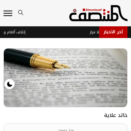
آخر الأخبار
جاهز… وحرب بلا قرار
خالد علاية
منذ يومين