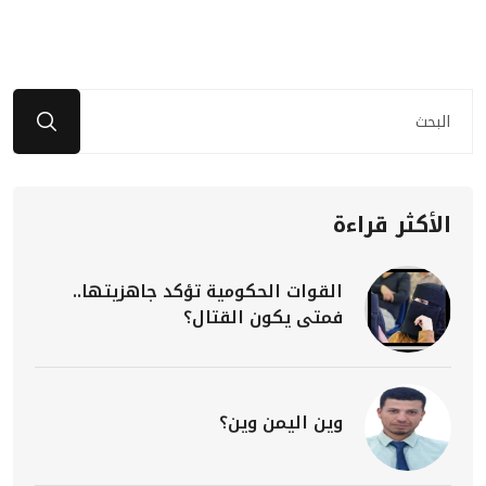
الأكثر قراءة
القوات الحكومية تؤكد جاهزيتها..
فمتى يكون القتال؟
وين اليمن وين؟