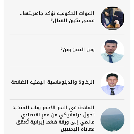
القوات الحكومية تؤكد جاهزيتها..
فمتى يكون القتال؟
وين اليمن وين؟
الرخاوة والدبلوماسية اليمنية الضائعة
الملاحة في البحر الأحمر وباب المندب:
تحولٌ دراماتيكي من ممرٍ اقتصادي
عالمي إلى ورقة ضغط إيرانية تُعمّق
معاناة اليمنيين