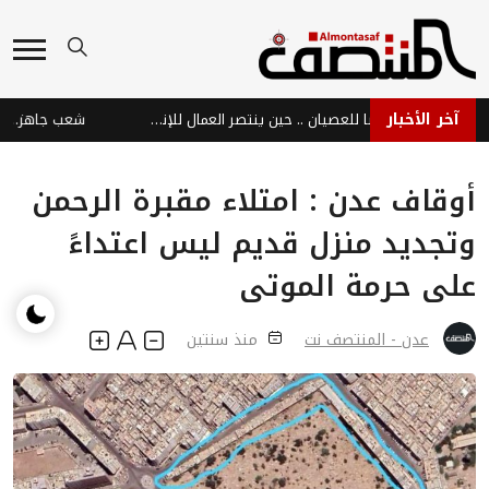
آخر الأخبار
نبض عدن الحية رفضًا للعصيان .. حين ينتصر العمال للإنسان والوطن
شعب جاهز… وحرب ب
أوقاف عدن : امتلاء مقبرة الرحمن
وتجديد منزل قديم ليس اعتداءً
على حرمة الموتى
عدن - المنتصف نت
منذ سنتين