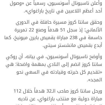
وأعلن ناسيونال أسونسيون، رسمياً عن «وصول
أحد أعظم اللاعبين في تاريخ باراغواي».
وحقق سانتا كروز مسيرة حافلة في الدوري
الألماني؛ إذ سجل 51 هدفاً وصنع 22 تمريرة
حاسمة في 238 مباراة بقميص بايرن ميونيخ، كما
أبدع بقميص مانشستر سيتي.
وأوضح ناسيونال أسونسيون، في بيانه، أن روكي
سانتا كروز انضم إلى النادي بمهمة واضحة؛ هي
«تقديم كل خبرته وقيادته في السعي نحو
المجد».
ورحل سانتا كروز صاحب الـ32 هدفاً خلال 112
مباراة دولية مع منتخب باراغواي، عن ناديه