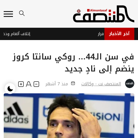
آخر الأخبار
ز… وحرب بلا قرار
في سن الـ44... روكي سانتا كروز
ينضم إلى نادٍ جديد
المنتصف نت - وكالات
منذ 7 أشهر