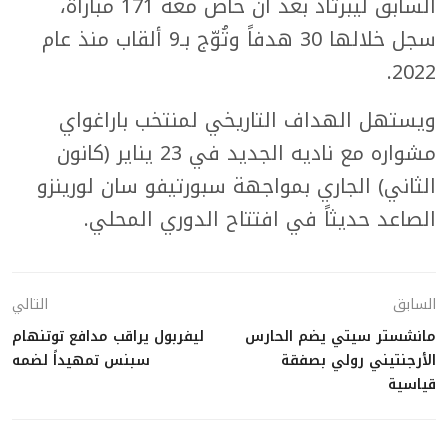
السابق ليبرتاد بعد أن خاض معه 171 مباراة،
سجل خلالها 30 هدفاً وتُوّج بـ9 ألقاب منذ عام
2022.
ويستهل الهداف التاريخي لمنتخب باراغواي
مشواره مع ناديه الجديد في 23 يناير (كانون
الثاني) الجاري بمواجهة سبورتيفو سان لورينزو
الصاعد حديثاً في افتتاح الدوري المحلي.
السابق
التالي
مانشستر سيتي يضم الحارس
ليفربول يراقب مدافع توتنهام
الأرجنتيني رولي بصفقة
سبنس تمهيداً لضمه
قياسية