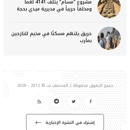
مشروع "مسام" يتلف 4141 لغماً
ومخلفاً حربياً في مديرية ميدي بحجة
حريق يلتهم مسكنًا في مخيم للنازحين
بمأرب
جميع الحقوق محفوظة لـ المنتصف نت © 2012 - 2026
إشترك في النشرة الإخبارية