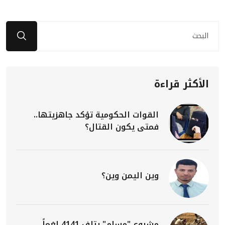
الأكثر قراءة
القوات الحكومية تؤكد جاهزيتها..
فمتى يكون القتال؟
وين اليمن وين؟
مشروع "مسام" يتلف 4141 لغماً