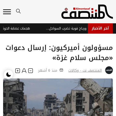
آخر الأخبار
طقس متقلب: أمطار رعدية ورياح قوية تضرب السواحل والمرتفعات
مسؤولون أميركيون: إرسال دعوات
«مجلس سلام غزة»
المنتصف نت - وكالات
منذ 6 أشهر