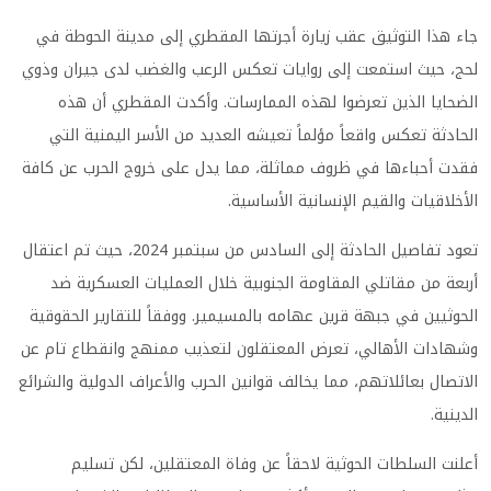
جاء هذا التوثيق عقب زيارة أجرتها المقطري إلى مدينة الحوطة في
لحج، حيث استمعت إلى روايات تعكس الرعب والغضب لدى جيران وذوي
الضحايا الذين تعرضوا لهذه الممارسات. وأكدت المقطري أن هذه
الحادثة تعكس واقعاً مؤلماً تعيشه العديد من الأسر اليمنية التي
فقدت أحباءها في ظروف مماثلة، مما يدل على خروج الحرب عن كافة
الأخلاقيات والقيم الإنسانية الأساسية.
تعود تفاصيل الحادثة إلى السادس من سبتمبر 2024، حيث تم اعتقال
أربعة من مقاتلي المقاومة الجنوبية خلال العمليات العسكرية ضد
الحوثيين في جبهة قرين عهامه بالمسيمير. ووفقاً للتقارير الحقوقية
وشهادات الأهالي، تعرض المعتقلون لتعذيب ممنهج وانقطاع تام عن
الاتصال بعائلاتهم، مما يخالف قوانين الحرب والأعراف الدولية والشرائع
الدينية.
أعلنت السلطات الحوثية لاحقاً عن وفاة المعتقلين، لكن تسليم