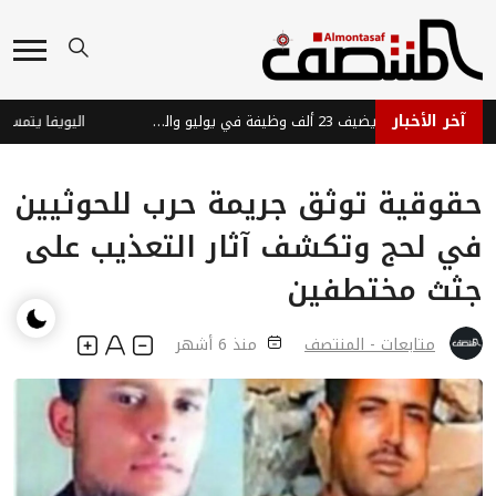
آخر الأخبار
الاقتصاد الأمريكي يضيف 23 ألف وظيفة في يوليو والبطالة تتراجع إلى 4.1%
اليويفا يتمسك بموق
حقوقية توثق جريمة حرب للحوثيين
في لحج وتكشف آثار التعذيب على
جثث مختطفين
متابعات - المنتصف
منذ 6 أشهر