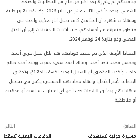
جثامينهم لم يتم إلا بعد أكثر من عام من المطالبات والضغط
الشعبي، وتحديداً في الثالث عشر من يناير 2026. وكشفت تقارير طبية
وشهادات شهود أن الجثامين كانت تحمل آثار تعذيب واضحة في
مناطق متفرقة من أجسادهم، حيث أشارت التحقيقات إلى أن القتل
الفعلي وقع بتاريخ 24 نوفمبر 2024.
الضحايا الأربعة الذين تم تحديد هوياتهم هم: بلال فضل حربي أحمد،
ومحسن محمد ناصر أحمد، ومالك أحمد سعيد حمود، ووليد أحمد صالح
حاجب. وأكدت المقطري أن السبيل الوحيد لكشف الحقائق وتحقيق
الإنصاف لأسر الضحايا وإنهاء معاناتهم المستمرة يكمن في تسجيل
شهاداتهم وتوثيق البلاغات بعيداً عن أي اعتبارات سياسية أو مذهبية
أو مناطقية.
السابق
التالي
مسيرة حوثية تستهدف
الدفاعات اليمنية تسقط