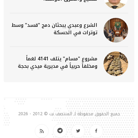
الشرع وعبدي يبحثان دمج "قسد" وسط
توترات في الحسكة
مشروع "مسام" يتلف 4141 لغماً
ومخلفاً حربياً في مديرية ميدي بحجة
جميع الحقوق محفوظة لـ المنتصف نت © 2012 - 2026