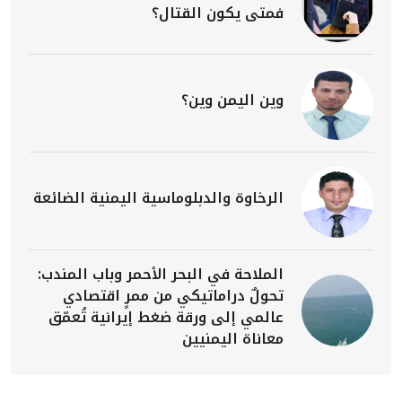
فمتى يكون القتال؟
وين اليمن وين؟
الرخاوة والدبلوماسية اليمنية الضائعة
الملاحة في البحر الأحمر وباب المندب:
تحولٌ دراماتيكي من ممرٍ اقتصادي
عالمي إلى ورقة ضغط إيرانية تُعمّق
معاناة اليمنيين