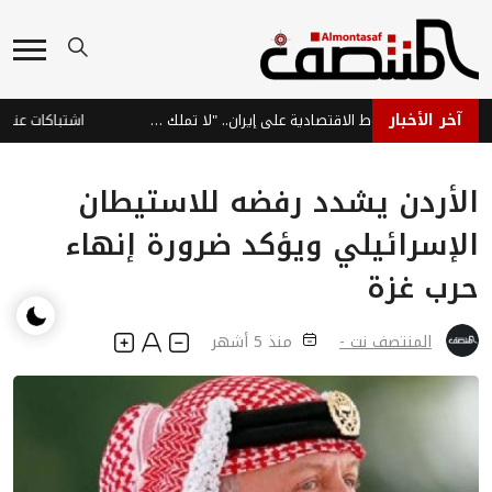
آخر الأخبار
ترامب: نراقب الضغوط الاقتصادية على إيران.. "لا تملك الأموال"
اشتباكات عنيفة في
الأردن يشدد رفضه للاستيطان
الإسرائيلي ويؤكد ضرورة إنهاء
حرب غزة
المنتصف نت -
منذ 5 أشهر