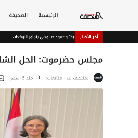
الرئيسية
الصحيفة
آخر الأخبار
الذهب: هندسة "مذبحة الدببة" وصعود صاروخي يتجاوز التوقعات
بين
مجلس حضرموت: الحل الشام
المنتصف نت - متابعات:
منذ 5 أشهر