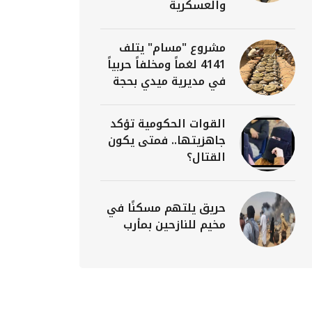
والعسكرية
مشروع "مسام" يتلف
4141 لغماً ومخلفاً حربياً
في مديرية ميدي بحجة
القوات الحكومية تؤكد
جاهزيتها.. فمتى يكون
القتال؟
حريق يلتهم مسكنًا في
مخيم للنازحين بمأرب