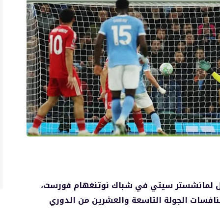
جيل لمانشستر سيتي في شباك نوتنغهام فورست،
افسات الجولة التاسعة والعشرين من الدوري