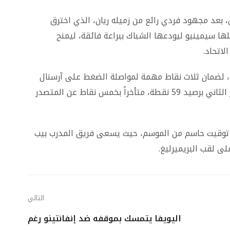
 بعد مجهود فردي رائع من زميله ريان، الذي اخترق
ا سيمينيو ليودعها الشباك ببراعة فائقة، ليمنح
اتحاد.
لضمان ثلاث نقاط مهمة لمواصلة الضغط على آرسنال
في سباق الصدارة، حيث يحتل الفريق حالياً المركز الثاني برصيد 59 نقطة، متأخراً بخمس نقاط عن المتصدر
في توقيت حاسم من الموسم، حيث يسعى فريق المدرب بيب
ى لقب البريميرليغ.
التالي
اليويفا يتمسك بموقفه ضد إنفانتينو رغم