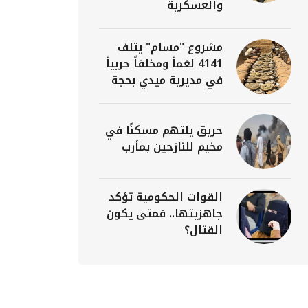
والعسكرية
مشروع "مسام" يتلف
4141 لغماً ومخلفاً حربياً
في مديرية ميدي بحجة
حريق يلتهم مسكنًا في
مخيم للنازحين بمأرب
القوات الحكومية تؤكد
جاهزيتها.. فمتى يكون
القتال؟