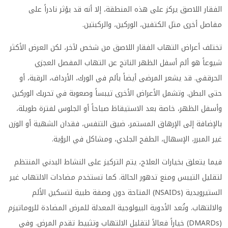
الفقار اللاصق يركز على هذه المنطقة، إلا أنه قد يؤثر نادراً على
مفاصل أخرى مثل الكتفين، الوركين، والركبتين.
تختلف أعراض التهاب الفقار اللاصق من شخص لآخر، لكن العرض الأكثر
شيوعاً هو ألم أسفل الظهر الناتج عن التهاب المفصل العجزي
الحرقفي. قد يشعر المرضى أيضاً بألم في الورك، الأرداف، الرقبة، أو
حتى البطن. وتشمل الأعراض الأخرى تيبساً وصعوبة في تحريك الوركين
وأسفل الظهر، خاصة بعد الاستيقاظ صباحاً أو الجلوس لفترة طويلة،
بالإضافة إلى الإرهاق المستمر، ضيق التنفس، فقدان الشهية أو الوزن
غير المبرر، الإسهال، الطفح الجلدي، ومشاكل في الرؤية.
فيما يتعلق بخيارات العلاج، يتم التركيز على النشاط البدني المنتظم
لتقليل التيبس ومنع تدهور الحالة. كما تستخدم مضادات الالتهاب غير
الستيرويدية (NSAIDs) المتاحة دون وصفة طبية لتسكين الألم
والالتهاب. وتُعد الأدوية البيولوجية المعدلة للمرض المضادة للروماتيزم
(DMARDs) خياراً فعالاً لتقليل الالتهاب وتثبيط تقدم المرض. وفي