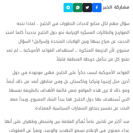
مشاركة الخبر:
سؤال مهم لكل متابع لاحداث التطورات في الخليج .. لماذا تتجه
الصواريخ والطائرات المسيّرة الإيرانية نحو دول الخليج تحديداً كلما اشتد
الحديث عن صراع بينها وبين الولايات المتحدة وإسرائيل؟ السؤال
مشروع، لأن الذريعة المتكررة ــ استهداف القواعد الأمريكية ــ لم تعد
تقنع كل من يتأمل خريطة المنطقة قليلاً.
القواعد الأمريكية ليست حكراً على الخليج. فهي موجودة في دول
أخرى مثل إرتيريا وتركيا وباكستان، بل وفي مناطق أبعد من ذلك أيضاً.
ومع ذلك لا نرى هذه المواقع ضمن قائمة الأهداف بالطريقة نفسها
التي تُستهدف بها دول الخليج. هنا يبدأ الشك المشروع، ويبدأ معه
البحث عن تفسير يتجاوز الشعارات السياسية المعتادة.
منذ أكثر من ثلاثين عاماً تُقدَّم العلاقة بين واشنطن وطهران على أنها
عداء مفتوح. في الإعلام نسمع التهديد والوعيد، ونقرأ عن العقوبات