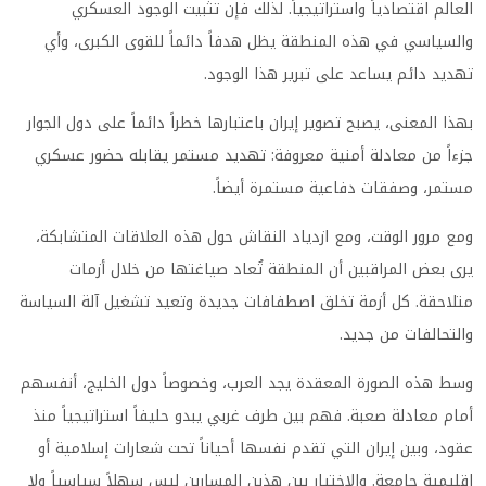
العالم اقتصادياً واستراتيجياً. لذلك فإن تثبيت الوجود العسكري
والسياسي في هذه المنطقة يظل هدفاً دائماً للقوى الكبرى، وأي
تهديد دائم يساعد على تبرير هذا الوجود.
بهذا المعنى، يصبح تصوير إيران باعتبارها خطراً دائماً على دول الجوار
جزءاً من معادلة أمنية معروفة: تهديد مستمر يقابله حضور عسكري
مستمر، وصفقات دفاعية مستمرة أيضاً.
ومع مرور الوقت، ومع ازدياد النقاش حول هذه العلاقات المتشابكة،
يرى بعض المراقبين أن المنطقة تُعاد صياغتها من خلال أزمات
متلاحقة. كل أزمة تخلق اصطفافات جديدة وتعيد تشغيل آلة السياسة
والتحالفات من جديد.
وسط هذه الصورة المعقدة يجد العرب، وخصوصاً دول الخليج، أنفسهم
أمام معادلة صعبة. فهم بين طرف غربي يبدو حليفاً استراتيجياً منذ
عقود، وبين إيران التي تقدم نفسها أحياناً تحت شعارات إسلامية أو
إقليمية جامعة. والاختيار بين هذين المسارين ليس سهلاً سياسياً ولا