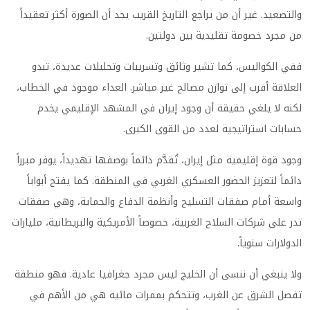
والتصعيد. غير أن من يراجع التاريخ القريب يجد أن الصورة أكثر تعقيداً
من مجرد خصومة تقليدية بين دولتين.
ففي الكواليس، كما تشير وثائق وتسريبات وتحليلات عديدة، تبدو
العلاقة أقرب إلى توازن مصالح غير مباشر. العداء موجود في الخطاب،
لكنه لا يلغي حقيقة أن وجود إيران في المشهد الإقليمي يخدم
حسابات استراتيجية لعدد من القوى الكبرى.
وجود قوة إقليمية مثل إيران، تُقدَّم دائماً بوصفها تهديداً، يوفر مبرراً
دائماً لتعزيز الحضور العسكري الغربي في المنطقة. كما يفتح أبواباً
واسعة أمام صفقات التسليح وأنظمة الدفاع والحماية، وهي صفقات
تدر على شركات السلاح الغربية، خصوصاً الأمريكية والبريطانية، مليارات
الدولارات سنوياً.
ولا ينبغي أن ننسى أن الخليج ليس مجرد جغرافيا عادية. فهو منطقة
تفصل الشرق عن الغرب، وتتحكم بممرات مائية هي من الأهم في