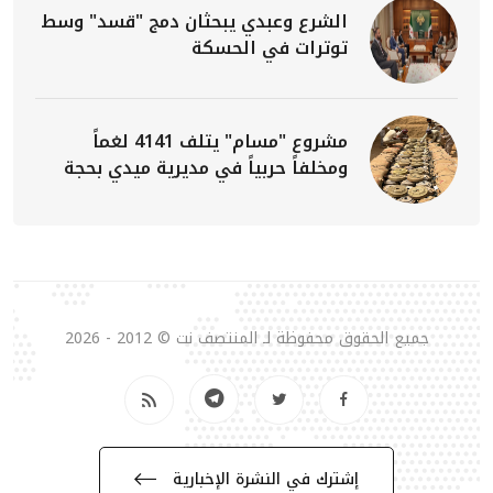
الشرع وعبدي يبحثان دمج "قسد" وسط
توترات في الحسكة
مشروع "مسام" يتلف 4141 لغماً
ومخلفاً حربياً في مديرية ميدي بحجة
جميع الحقوق محفوظة لـ المنتصف نت © 2012 - 2026
إشترك في النشرة الإخبارية