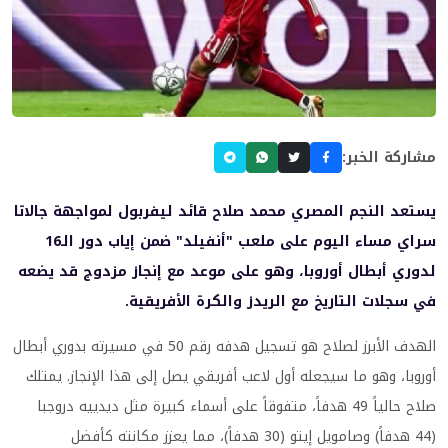
مشاركة الخبر:
يستعد النجم المصري محمد صلاح قائد ليفربول لمواجهة جالاتا
سراي مساء اليوم على ملعب "أنفيلد" ضمن إياب دور الـ16
لدوري أبطال أوروبا، وهو على موعد مع إنجاز مزدوج قد يضعه
في سجلات التاريخ مع الريدز والكرة الأفريقية.
الهدف الأبرز لصلاح هو تسجيل هدفه رقم 50 في مسيرته بدوري أبطال
أوروبا، وهو ما سيجعله أول لاعب أفريقي يصل إلى هذا الإنجاز. يمتلك
صلاح حالياً 49 هدفاً، متفوقاً على أسماء كبيرة مثل ديدييه دروجبا
(44 هدفاً) وصامويل إيتو (30 هدفاً)، مما يعزز مكانته كأفضل