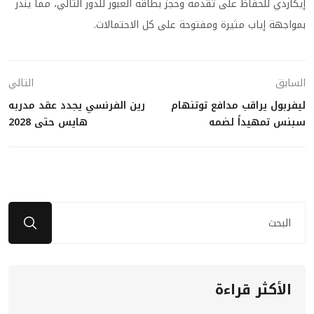
إيكاردي للحفاظ على تقدمه وحجز بطاقة العبور للدور التالي، مما ينذر
بمواجهة إياب مثيرة ومفتوحة على كل الاحتمالات.
السابق
التالي
ليفربول يراقب مدافع توتنهام
رين الفرنسي يجدد عقد مدربه
سبنس تمهيداً لضمه
هايس حتى 2028
الأكثر قراءة