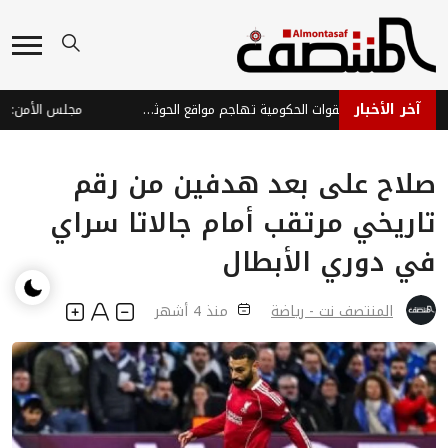
آخر الأخبار
ردع عسكري واسع: القوات الحكومية تهاجم مواقع الحوثيين في الجوف ومحاور التماس
صلاح على بعد هدفين من رقم
تاريخي مرتقب أمام جالاتا سراي
في دوري الأبطال
المنتصف نت - رياضة
منذ 4 أشهر