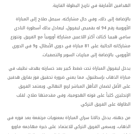
الهدافين الأفارقة في تاريخ البطولة القارية.
بالإضافة إلى ذلك، وفي حال مشاركته، سيصل صلاح إلى المباراة
الأوروبية رقم 94 له بقميص ليفربول، ليعادل بذلك أسطورة النادي
سامي هيبيا كثالث أكثر اللاعبين مشاركة أوروبياً مع الفريق. وتتوزع
مشاركاته الحالية على 81 مباراة في دوري الأبطال، و9 في الدوري
الأوروبي، بالإضافة إلى مباريات السوبر والتصفيات.
يدخل ليفربول المباراة تحت ضغط كبير بعد خسارته بهدف نظيف في
مباراة الذهاب بإسطنبول، مما يعني ضرورة تحقيق فوز بفارق هدفين
على الأقل لضمان التأهل المباشر لربع النهائي. ويعتمد الفريق
الإنجليزي كلياً على قوته الهجومية، وفي مقدمتها صلاح، لقلب
الطاولة على الفريق التركي.
من جهته، يدخل جالاتا سراي المباراة بمعنويات مرتفعة بعد فوزه في
الذهاب، ويسعى الفريق التركي للاعتماد على خبرة مهاجمه ماورو