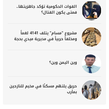
القوات الحكومية تؤكد جاهزيتها..
فمتى يكون القتال؟
مشروع "مسام" يتلف 4141 لغماً
ومخلفاً حربياً في مديرية ميدي بحجة
وين اليمن وين؟
حريق يلتهم مسكنًا في مخيم للنازحين
بمأرب