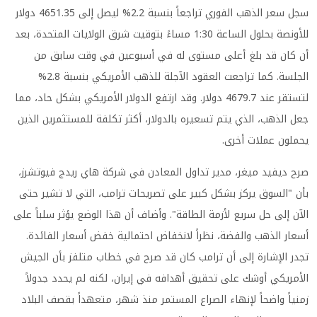
سجل سعر الذهب الفوري تراجعاً بنسبة 2.2% ليصل إلى 4651.35 دولار
للأونصة بحلول الساعة 1:30 مساءً بتوقيت شرق الولايات المتحدة، بعد
أن كان قد بلغ أعلى مستوى له في أسبوعين في وقت سابق من
الجلسة. كما تراجعت العقود الآجلة للذهب الأمريكي بنسبة 2.8%
لتستقر عند 4679.7 دولار. وقد ارتفع الدولار الأمريكي بشكل حاد، مما
جعل الذهب، الذي يتم تسعيره بالدولار، أكثر تكلفة للمستثمرين الذين
يحملون عملات أخرى.
صرح ديفيد ميغر، مدير تداول المعادن في شركة هاي ريدج فيوتشرز،
بأن "السوق يركز بشكل كبير على تصريحات ترامب، التي لا تشير حتى
الآن إلى حل سريع لأزمة الطاقة". وأضاف أن هذا الوضع يؤثر سلباً على
أسعار الذهب والفضة، نظراً لانخفاض احتمالية خفض أسعار الفائدة.
تجدر الإشارة إلى أن ترامب كان قد صرح في خطاب متلفز بأن الجيش
الأمريكي أوشك على تحقيق أهدافه في إيران، لكنه لم يحدد جدولاً
زمنياً واضحاً لإنهاء الصراع المستمر منذ شهر، متعهداً بقصف البلاد