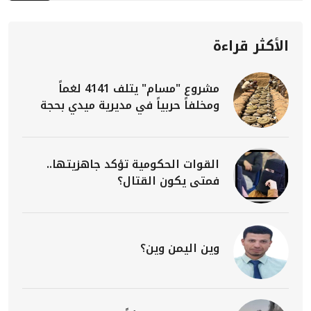
الأكثر قراءة
مشروع "مسام" يتلف 4141 لغماً
ومخلفاً حربياً في مديرية ميدي بحجة
القوات الحكومية تؤكد جاهزيتها..
فمتى يكون القتال؟
وين اليمن وين؟