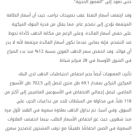
حتى تعود إلى "العصور الحجرية".
وقد ارتفعت أسعار النفط عقب تصريحات ترامب، حيث أن أسعار الطاقة
المرتفعة تؤدي إلى تضخم عام، مما يقلل من قدرة البنوك المركزية
على خفض أسعار الفائدة. وعلى الرغم من مكانة الذهب كأداة تحوط
ضد التضخم، فإنه يعاني عندما تكون أسعار الفائدة مرتفعة لأنه لا يدر
أي فوائد. وقد انخفض سعر الذهب الفوري بنسبة 12% منذ بدء الصراع
في الشرق الأوسط في 28 فبراير شباط.
تأثرت المعنويات أيضاً بخبر انخفاض احتياطيات الذهب لدى البنك
المركزي التركي بمقدار 69.1 طن متري لتصل إلى 702.5 طن الأسبوع
الماضي، ليصل إجمالي الانخفاض في الأسبوعين الماضيين إلى أكثر من
118 طناً، في محاولة من السلطات للحد من تداعيات الحرب على
السوق. وفي آسيا، تم تداول الذهب بعلاوة سعرية في الهند لأول مرة
منذ شهرين، حيث عزز انخفاض الأسعار الطلب، بينما انخفضت العلاوات
السعرية في الصين انخفاضًا طفيفًا مع ترقب المشترين لتصحيح سعري