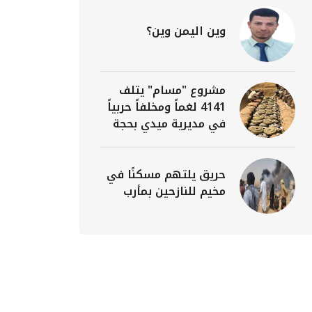
وين اليمن وين؟
مشروع "مسام" يتلف
4141 لغماً ومخلفاً حربياً
في مديرية ميدي بحجة
حريق يلتهم مسكنًا في
مخيم للنازحين بمأرب