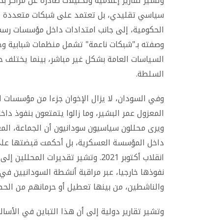
وتشير تقارير إعلامية وتحليلات صادرة عن مراكز ب
سياسي تقليدي، بل تعتمد على شبكات متعددة تع
الحكومية، إلى جانب امتدادات داخل مؤسسات رسمي
وصفته بـ"شبكات ناعمة" تشمل منظمات شبابية وخ
السياسات العامة بشكل غير مباشر، بينما يختلف ح
السلطة.
وفي السودان، لا يزال الإخوان جزءا من مؤسسات ا
المعزول عمر البشير، وما زالوا يتمتعون بنفوذ د
ويرى محللون سياسيون سودانيون أن الجماعة، المع
داخل المؤسسة العسكرية، بل أحكمت قبضتها على 
انقلاب أكتوبر 2021. وتشير تقديرات 
نفوذها خارجيا، عبر مراقبة أنشطة السودانيين ف
والناشطين، من بينها تعطيل أو حرمانهم من الحص
وتشير تقارير دولية إلى أن هذا التباين في الأسا