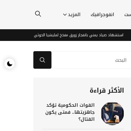
ست
انفوجرافيك
المزيد
هاد صياد يمني بانفجار زورق مفخخ لمليشيا الحوثي في البحر الأحمر
الو
الأكثر قراءة
القوات الحكومية تؤكد
جاهزيتها.. فمتى يكون
القتال؟