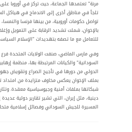
مرنة" تعتمدها الجماعة، حيث تركز في أوروبا على 
تلجأ في مناطق أخرى إلى الاندماج في هياكل السلط
تواصل حكومات أوروبية، من بينها فرنسا والنمسا، 
بالإخوان، شملت تشديد الرقابة على التمويل وإغل
للتعامل مع ما تصفه بتهديدات "الإسلام السياسي
وفي مارس الماضي، صنفت الولايات المتحدة فرع ا
السودانية" والكيانات المرتبطة بها، منظمة إر
الدولي من دورها في تأجيج الصراع وتقويض جهود ا
بملف الإخوان يعكس مخاوف متزايدة من امتداد تأ
شبكاتها بملفات أمنية وجيوسياسية معقدة. وتثار
دينية، مثل إيران، التي تشير تقارير دولية عديدة
المسيرة للجيش السوداني وفصائل إسلامية متحال