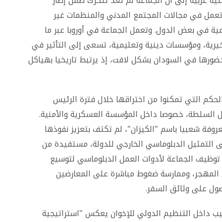
حثية غربية إلى أن الجماعة لم تعد تتحرك ضمن إطار
مل في مجالات المجتمع المدني والمنظمات غير
ة في بعض الدول. وتعمل الجماعة في أوروبا عبر ما
يرية، ومؤسسات دينية وتعليمية، تسعى إلى التأثير في
ضورها في السودان بشكل لافت، إذ يرتبط تاريخيا بهياكل
لحكم التي تمكنوا من اختراقها خلال فترة الرئيس
اخل السلطة، خصوصا داخل المؤسسة العسكرية والأمنية.
روفة شعبيا باسم "الكيزان"، لم تكتف بتعزيز نفوذها
التمثيل الدبلوماسي الخارجي للدولة، مستفيدة من
المحللين إلى توظيف الجماعة لأدوات العمل الدبلوماسي لتوسيع
ي المهجر، وممارسة ضغوط مباشرة على المعارضين
ول على وثائق السفر.
ليب داخل التنظيم الدولي للإخوان يعكس "استراتيجية