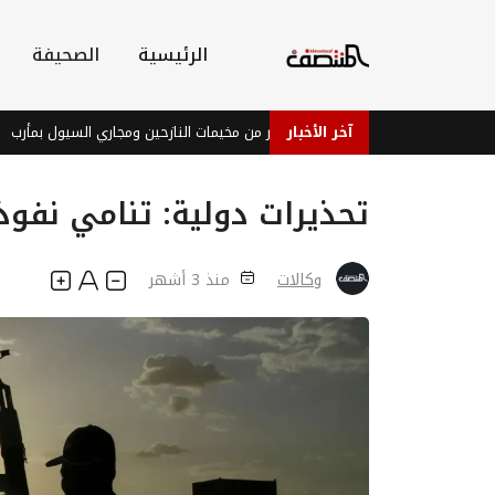
الرئيسية
الصحيفة
آخر الأخبار
إتلاف ألغام وذخائر من مخيمات النازحين ومجاري السيول بمأرب
تحذيرات دولية: تنامي نفوذ
وكالات
منذ 3 أشهر