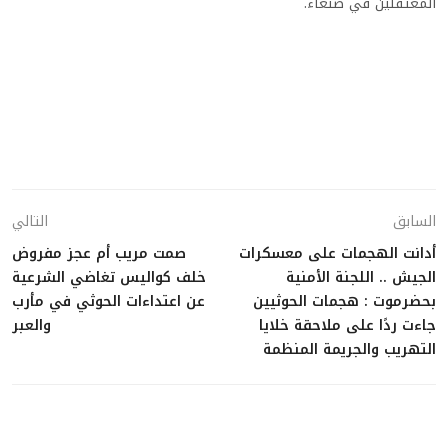
المعتقلين في صنعاء
.
السابق
التالي
أدانت الهجمات على معسكرات
صمت مريب أم عجز مفروض
الجيش .. اللجنة الأمنية
خلف كواليس تغاضي الشرعية
بحضرموت : هجمات الحوثيين
عن اعتداءات الحوثي في مأرب
جاءت ردًا على ملاحقة خلايا
والعبر
التهريب والجريمة المنظمة