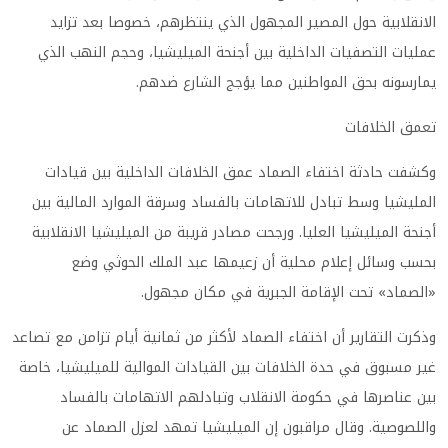
الانقلابية حول المصير المجهول الذي ينتظرهم، خصوصا بعد تزايد
عمليات التصفيات الداخلية بين أجنحة الميليشيا، وحجم النهب الذي
يمارسونه بحق المواطنين مما يؤجج الشارع ضدهم
.
تعمق الخلافات
وكشفت حادثة اختفاء الصماد عمق الخلافات الداخلية بين قيادات
المليشيا وسط تبادل للاتهامات بالفساد وسرقة الموارد المالية بين
أجنحة الميليشيا العليا. ورجحت مصادر قريبة من الميليشيا الانقلابية
بحسب وسائل إعلام محلية أن زعيمها عبد الملك الحوثي وضع
«الصماد» تحت الإقامة الجبرية في مكان مجهول
.
وذكرت التقارير أن اختفاء الصماد لأكثر من ثمانية أيام تزامن مع تصاعد
غير مسبوق في حدة الخلافات بين القيادات الموالية للميليشيا، خاصة
بين عناصرها في حكومة الانقلاب وتبادلهم الاتهامات بالفساد
واللصوصية. وقال مراقبون إن الميليشيا تمهد لعزل الصماد عن