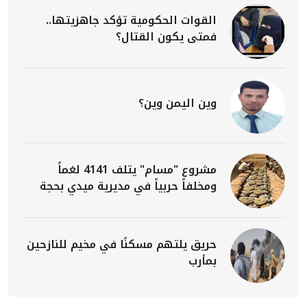
القوات الحكومية تؤكد جاهزيتها..
فمتى يكون القتال؟
وين اليمن وين؟
مشروع "مسام" يتلف 4141 لغماً
ومخلفاً حربياً في مديرية ميدي بحجة
حريق يلتهم مسكنًا في مخيم للنازحين
بمأرب