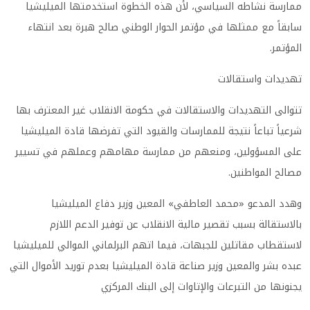
ممارسة نشاطه السياسي، لأن هذه الخطوة استخدمتها الميليشيا
سابقاً مع ممثلها في مؤتمر الحوار الوطني صالح هبرة بعد انتهاء
المؤتمر
.
تهديدات واستقالات
تتوالى التهديدات والاستقالات في حكومة الانقلاب غير المعترف بها
شرعياً تباعاً نتيجة للممارسات والقيود التي تفرضها قادة الميليشيا
على المسؤولين، ومنعهم من ممارسة مهامهم وعملهم في تسيير
مصالح المواطنين
.
وهدد المدعو «محمد العاطفي» المعين وزير دفاع الميليشيا
بالاستقالة بسبب تقصير مالية الانقلاب عن توفير الدعم اللازم
لاستقطاب مقاتلين للجبهات، فيما اتهم البرلماني الموالي للميليشيا
عبده بشر والمعين وزير صناعة قادة الميليشيا بعدم توريد الأموال التي
يجنونها من التبرعات والإتاوات إلى البنك المركزي