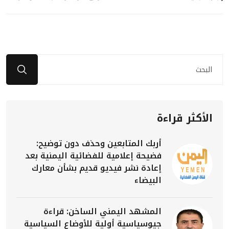
الأكثر قراءة
أربك المتابعين وحذف دون توضيح:
فضيحة إعلامية للفضائية اليمنية بعد
إعادة نشر فيديو قديم بشأن معارك
البيضاء
المشهد اليمني الساخن: قراءة
جيوسياسية أولية للأوضاع السياسية