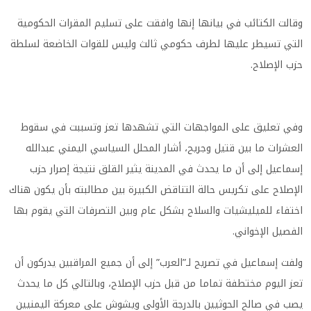
وقالت الكتائب في بيانها إنها وافقت على تسليم المقرات الحكومية
التي تسيطر عليها لطرف حكومي ثالث وليس للقوات الخاضعة لسلطة
حزب الإصلاح
.
وفي تعليق على المواجهات التي تشهدها تعز وتسببت في سقوط
العشرات ما بين قتيل وجريح، أشار المحلل السياسي اليمني عبدالله
إسماعيل إلى أن ما يحدث في المدينة يثير القلق نتيجة إصرار حزب
الإصلاح على تكريس حالة التناقض الكبيرة بين مطالبته بأن يكون هناك
اختفاء للميليشيات والسلاح بشكل عام وبين التصرفات التي يقوم بها
الفصيل الإخواني
.
ولفت إسماعيل في تصريح لـ”العرب” إلى أن جميع المراقبين يدركون أن
تعز اليوم مختطفة تماما من قبل حزب الإصلاح، وبالتالي كل ما يحدث
يصب في صالح الحوثيين بالدرجة الأولى ويشوش على معركة اليمنيين