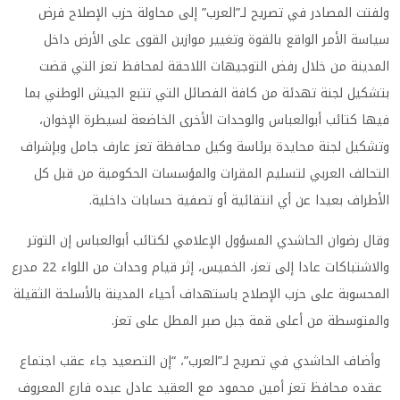
ولفتت المصادر في تصريح لـ”العرب” إلى محاولة حزب الإصلاح فرض
سياسة الأمر الواقع بالقوة وتغيير موازين القوى على الأرض داخل
المدينة من خلال رفض التوجيهات اللاحقة لمحافظ تعز التي قضت
بتشكيل لجنة تهدئة من كافة الفصائل التي تتبع الجيش الوطني بما
فيها كتائب أبوالعباس والوحدات الأخرى الخاضعة لسيطرة الإخوان،
وتشكيل لجنة محايدة برئاسة وكيل محافظة تعز عارف جامل وبإشراف
التحالف العربي لتسليم المقرات والمؤسسات الحكومية من قبل كل
الأطراف بعيدا عن أي انتقائية أو تصفية حسابات داخلية
.
وقال رضوان الحاشدي المسؤول الإعلامي لكتائب أبوالعباس إن التوتر
والاشتباكات عادا إلى تعز، الخميس، إثر قيام وحدات من اللواء 22 مدرع
المحسوبة على حزب الإصلاح باستهداف أحياء المدينة بالأسلحة الثقيلة
والمتوسطة من أعلى قمة جبل صبر المطل على تعز
.
وأضاف الحاشدي في تصريح لـ”العرب”، “إن التصعيد جاء عقب اجتماع
عقده محافظ تعز أمين محمود مع العقيد عادل عبده فارع المعروف