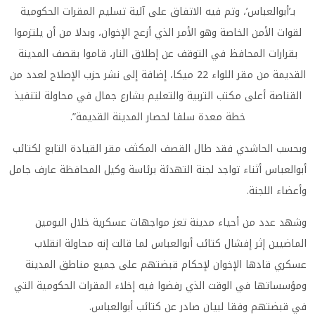
بـ’أبوالعباس’، وتم فيه الاتفاق على آلية تسليم المقرات الحكومية
لقوات الأمن الخاصة وهو الأمر الذي أزعج الإخوان، وبدلا من أن يلتزموا
بقرارات المحافظ في التوقف عن إطلاق النار، قاموا بقصف المدينة
القديمة من مقر اللواء 22 ميكا، إضافة إلى نشر حزب الإصلاح لعدد من
القناصة أعلى مكتب التربية والتعليم بشارع جمال في محاولة لتنفيذ
خطة معدة سلفا لحصار المدينة القديمة
”.
وبحسب الحاشدي فقد طال القصف المكثف مقر القيادة التابع لكتائب
أبوالعباس أثناء تواجد لجنة التهدئة برئاسة وكيل المحافظة عارف جامل
وأعضاء اللجنة
.
وشهد عدد من أحياء مدينة تعز مواجهات عسكرية خلال اليومين
الماضيين إثر إفشال كتائب أبوالعباس لما قالت إنه محاولة انقلاب
عسكري قادها الإخوان لإحكام قبضتهم على جميع مناطق المدينة
ومؤسساتها في الوقت الذي رفضوا فيه إخلاء المقرات الحكومية التي
في قبضتهم وفقا لبيان صادر عن كتائب أبوالعباس
.