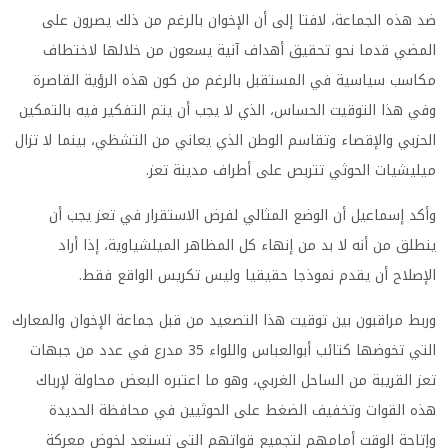
ضد هذه الجماعة، لافتا إلى أن الإخوان بالرغم من ذلك يصرون على
المضي قدما نحو تحقيق أهداف آنية يسعون من خلالها لاختطاف
مكاسب سياسية في المستقبل بالرغم من كون هذه الرؤية القاصرة
وفي هذا التوقيت الحساس، الذي لا يجب أن يتم التفكير فيه بالتمكين
الحزبي والإقصاء وتقاسم الوطن الذي يعاني من التشظي، بينما لا تزال
ميليشيات الحوثي تتربص على أطراف مدينة تعز
.
وأكد إسماعيل أن الوضع المثالي لفرض الاستقرار في تعز يجب أن
ينطلق من أنه لا بد من إنهاء كل المظاهر الميلشياوية، إذا أراد
الإصلاح أن يقدم نموذجا حقيقيا وليس تكريس الواقع فقط
.
وربط مراقبون بين توقيت هذا التصعيد من قبل جماعة الإخوان والمعارك
التي تخوضها كتائب أبوالعباس واللواء 35 مدرع في عدد من جبهات
تعز القريبة من الساحل الغربي، وهو ما اعتبره البعض محاولة لإرباك
هذه القوات وتخفيف الضغط على الحوثيين في محافظة الحديدة
وإتاحة الوقت أمامهم لتجميع قواتهم التي تستعد لخوض معركة