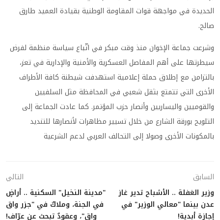
الحديدة في مواجهة قوات المقاومة الوطنية بقيادة العميد طارق
صالح
.
وشرعت جماعة الإخوان منذ وقت مبكر في اتّباع سياسة منظمة لفرض
سيطرتها على أهم المفاصل العسكرية والأمنية والإدارية في تعز،
بالتزامن مع إطلاق حملة إعلامية استهدفت شيطنة كافة الأطراف
الأخرى التي تتمتع بثقل شعبي في المحافظة مثل السلفيين
والقوميين واليساريين وأنصار حزب المؤتمر. كما عادت الجماعة إلى
التلويح بورقة الشارع من خلال تسيير مظاهرات لأنصارها للتنديد
بالمكونات الأخرى وصولا إلى التحالف العربي لدعم الشرعية
السابق
التالي
وزير الغفلة .. الأشباح تدير غاز
"مدينة النخيل" السكنية .. أراضٍ
عدن بينما "معالي الوزير" في
في الجنة، وملاكٌ في "جزر واق
إجازة أبدية!
واق"، وعقودٌ تبحث عن عرّاف!