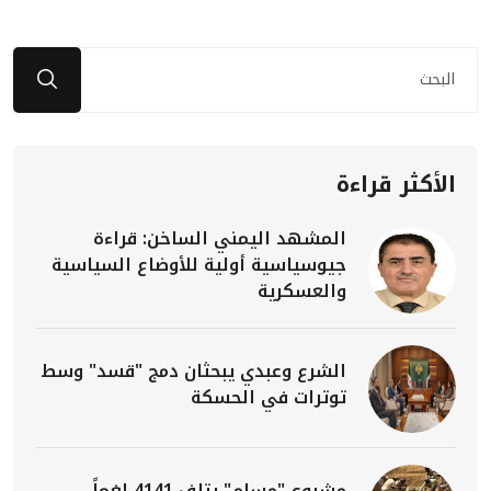
الأكثر قراءة
المشهد اليمني الساخن: قراءة
جيوسياسية أولية للأوضاع السياسية
والعسكرية
الشرع وعبدي يبحثان دمج "قسد" وسط
توترات في الحسكة
مشروع "مسام" يتلف 4141 لغماً