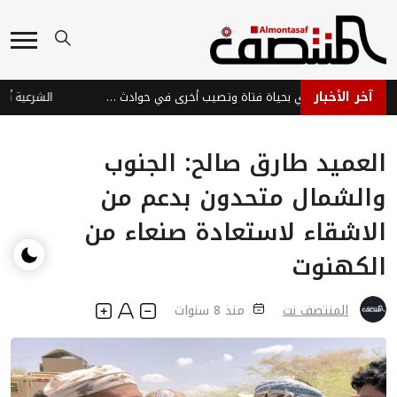
آخر الأخبار
صواعق تعز تودي بحياة فتاة وتصيب أخرى في حوادث مأساوية
الشرعية تُهدِّد .
العميد طارق صالح: الجنوب
والشمال متحدون بدعم من
الاشقاء لاستعادة صنعاء من
الكهنوت
المنتصف نت
منذ 8 سنوات