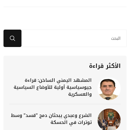
الأكثر قراءة
المشهد اليمني الساخن: قراءة
جيوسياسية أولية للأوضاع السياسية
والعسكرية
الشرع وعبدي يبحثان دمج "قسد" وسط
توترات في الحسكة