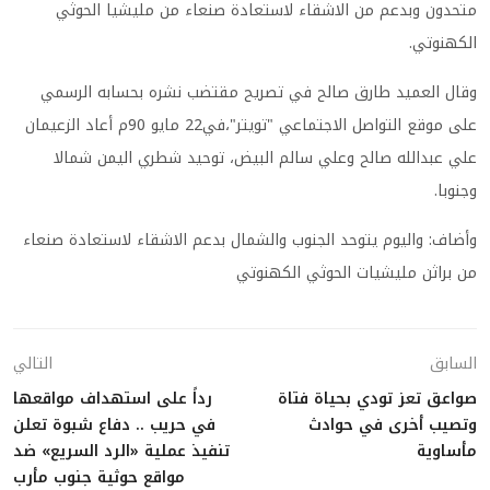
متحدون وبدعم من الاشقاء لاستعادة صنعاء من مليشيا الحوثي
الكهنوتي
.
وقال العميد طارق صالح في تصريح مقتضب نشره بحسابه الرسمي
على موقع التواصل الاجتماعي "تويتر"،في22 مايو 90م أعاد الزعيمان
علي عبدالله صالح وعلي سالم البيض، توحيد شطري اليمن شمالا
وجنوبا
.
وأضاف: واليوم يتوحد الجنوب والشمال بدعم الاشقاء لاستعادة صنعاء
من براثن مليشيات الحوثي الكهنوتي
السابق
التالي
صواعق تعز تودي بحياة فتاة
رداً على استهداف مواقعها
وتصيب أخرى في حوادث
في حريب .. دفاع شبوة تعلن
مأساوية
تنفيذ عملية «الرد السريع» ضد
مواقع حوثية جنوب مأرب