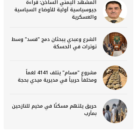
المشهد اليمني الساخن: قراءة
جيوسياسية أولية للأوضاع السياسية
والعسكرية
الشرع وعبدي يبحثان دمج "قسد" وسط
توترات في الحسكة
مشروع "مسام" يتلف 4141 لغماً
ومخلفاً حربياً في مديرية ميدي بحجة
حريق يلتهم مسكنًا في مخيم للنازحين
بمأرب