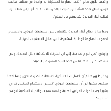
وأضاف طارق صالح: "تقف المقاومة المشتركة يدا واحدة من مختلف مذاهب
اليمن، لقتال هذه الفئة التي دمرت البلاد وقتلت العباد. أتينا إلى هنا تلبية
لطلب أبناء الحديدة لتحريرهم من الظلم".
ودعا طارق صالح أبناء الحديدة للانتفاض على ميليشيات الحوثي، والانضمام
لصفوف المقاومة الوطنية المشتركة التي تقاتل المبيشيات الحوثية.
وأوضح: "نحن اليوم نمد يدنا إلى كل الشرفاء للانتفاضة داخل الحديدة، ونحن
سندهم حتى نطهرها من هذه القوة المتمردة والباغية".
وذكر طارق صالح أن العمليات العسكرية لاستعادة الحديدة تجري وفقا لخطة
محكمة، مشيرا إلى أن ميليشيات الحوثي "تسعى لاستخدام المدنيين كدروع
بشرية بعدما حولت المرافق الطبية والمستشفيات والأحياء السكنية لمواقع
عسكرية".