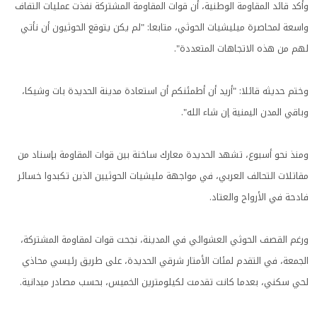
وأكد قائد المقاومة الوطنية، أن قوات المقاومة المشتركة نفذت عمليات التفاف
واسعة لمحاصرة ميليشيات الحوثي، متابعا: "لم يكن يتوقع الحوثيون أن نأتي
لهم من هذه الاتجاهات المتعددة".
وختم حديثه قائلا: "أريد أن أطمئنكم أن استعادة مدينة الحديدة بات وشيكا،
وباقي المدن اليمنية إن شاء الله".
ومنذ نحو أسبوع، تشهد الحديدة معارك ساخنة بين قوات المقاومة بإسناد من
مقاتلات التحالف العربي، في مواجهة مليشيات الحوثيين الذين تكبدوا خسائر
فادحة في الأرواح والعتاد.
ورغم القصف الحوثي العشوائي في المدينة، نجحت قوات لمقاومة المشتركة،
الجمعة، في التقدم لمئات الأمتار شرقي الحديدة، على طريق رئيسي محاذي
لحي سكني، بعدما كانت تقدمت لكيلومترين الخميس، بحسب مصادر ميدانية.