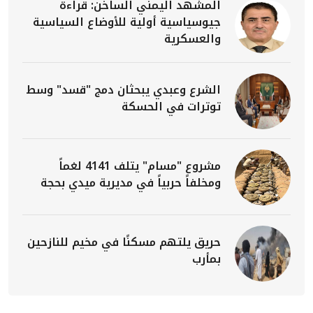
المشهد اليمني الساخن: قراءة
جيوسياسية أولية للأوضاع السياسية
والعسكرية
الشرع وعبدي يبحثان دمج "قسد" وسط
توترات في الحسكة
مشروع "مسام" يتلف 4141 لغماً
ومخلفاً حربياً في مديرية ميدي بحجة
حريق يلتهم مسكنًا في مخيم للنازحين
بمأرب