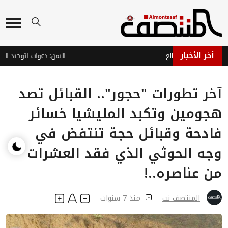
آخر الأخبار
علون جبهة الضالع
آخر تطورات "حجور".. القبائل تصد
هجومين وتكبد المليشيا خسائر
فادحة وقبائل حجة تنتفض في
وجه الحوثي الذي فقد العشرات
من عناصره..!
المنتصف نت
منذ 7 سنوات