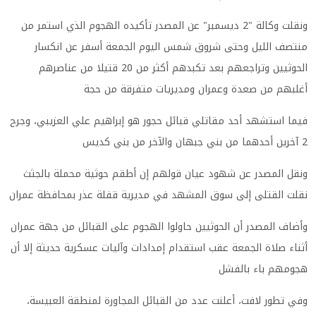
ونقلت وكالة "2 ديسمبر" عن المصدر تأكيده الهجوم الذي استمر من
منتصف الليل وحتى شروق شمس اليوم الجمعة أسفر عن انكسار
الحوثيين وتراجعهم بعد تكبدهم أكثر من 20 قتيلا من عناصرهم
أغلبهم من صعدة وعمران ومديريات متفرقة من حجة
فيما استشهد أحد مقاتلي قبائل حجور هو إبراهيم علي العزيبي، وجرح
2 آخرين أحدهما من بني جبهان والآخر من بني كديس
ونقل المصدر عن شهود عيان قولهم إن أطقم حوثية محملة بالجثث
نقلت القتلى إلى سوق المشهد في مديرية قفلة عذر بمحافظة عمران
وأضاف المصدر أن الحوثيين حاولوا الهجوم على القبائل من جهة عمران
أثناء صلاة الجمعة عقب استقدام إمدادات وآليات عسكرية حديثة إلا أن
هجومهم باء بالفشل
وفي تطور لافت، أعلنت عدد من القبائل المجاورة لمنطقة العبيسة،