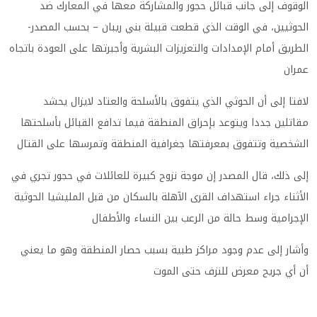
الوقوف إلى جانب قبائل حجور والمشاركة معها في المعارك ضد
الحوثيين، في الوقت الذي قطعت قبيلة بني ريبان – بحسب المصدر-
الطريق أمام الإمدادات والتعزيزات البشرية وأجبرتها على العودة باتجاه
عمران
لافتا إلى أن الحوثي الذي يتفوق بالأسلحة والعتاد لايزال يحشد
مقاتلين جددا ويتوعد بإحراق المنطقة فيما تدافع القبائل بأسلحتها
الشخصية وتتفوق بمعرفتها جغرافية المنطقة وتمرسها على القتال
إلى ذلك، قال المصدر إن موجة نزوح كبيرة للعائلات في حجور تجري في
الأثناء جراء استهداف القرى الآهلة بالسكان من قبل المليشيا الحوثية
الإجرامية وسط حالة من الرعب بين النساء والأطفال
وأشار إلى عدم وجود مراكز طبية بسبب حصار المنطقة وهو ما يعني
أن أي جريح معرض للنزف حتى الموت