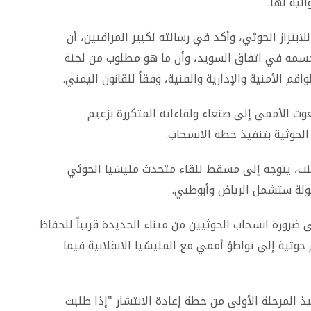
لية لها
.
بتزاز الحوثي، وأكد في رسالته لكبير المراقبين، أن
حسمه في اتفاق السويد، وأن ما هو مطلوب من لجنة
قم الأمنية والإدارية والفنية، وفقاً للقانون اليمني
.
عوث الأممي إلى صنعاء ولقاءاته المتكررة بزعيم
 الحوثية بتنفيذ خطة الانسحاب
.
 هنت، يتوجه إلى مسقط للقاء متحدث مليشيا الحوثي
ولة ستشمل الرياض وأبوظبي
.
 ضرورة انسحاب الحوثيين من ميناء الحديدة قريباً للحفاظ
حوثية إلى تواطؤ أممي مع المليشيا الانقلابية فيما
 المرحلة الأولى من خطة إعادة الانتشار "إذا طلبت