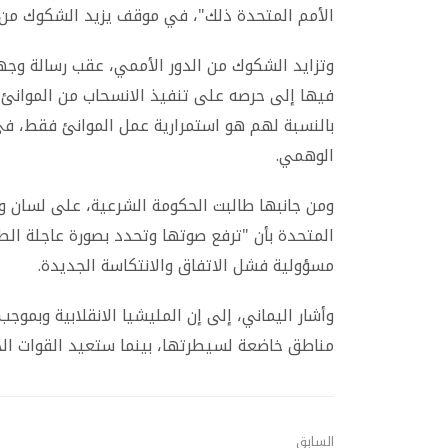
الأمم المتحدة ذلك"، في موقف يزيد الشكوك من 
وتزايد الشكوك من الدور الأممي، عقب رسالة وجهها
فيها إلى حرصه على تنفيذ الانسحاب من الموانئ، 
بالنسبة لهم هو استمرارية عمل الموانئ فقط، في 
الوهمي
.
ومن جانبها طالبت الحكومة الشرعية، على لسان وزي
المتحدة بأن "ترفع صوتها وتحدد بصورة عاجلة الط
مسؤولية فشل الاتفاق والانتكاسة الجديدة
.
وأشار اليماني، إلى إن المليشيا الانقلابية وبمو
مناطق خاضعة لسيطرتها، بينما ستعيد القوات الح
السابق