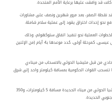
 كانت قد وافقت عليها برعاية الأمم المتحدة
.
عند نقطة الصفر، بعد مرور شهرين ونصف على مشاورات
فع نحو إحداث اختراق يقود إلى عملية سلام شاملة
.
لخطوات العملية نحو تنفيذ اتفاق ستوكهولم، وذلك
بانسحاب مليشيا الحوثي من ميناءي الصليف ورأس عيسى، كمرحلة أولى، حُدد موعدها بـ4 أيام (من الإثنين
ادي من قبل مليشيا الحوثي بالانسحاب من ميناءي
 5 كيلومترات، بعدها تنسحب القوات الحكومية بمسافة كيلومتر واحد إلى شرق
أما الخطوة الثانية، فكانت تنص على انسحاب مليشيا الحوثي من ميناء الحديدة مسافة 5 كيلومترات، و350
.