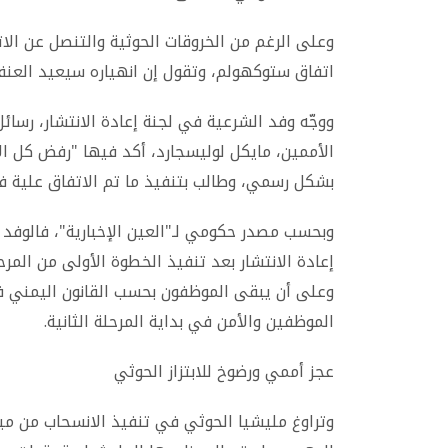
وعلى الرغم من الخروقات الحوثية والتنصل عن الات
اتفاق ستوكهولم، وتقول إن انهياره سيعيد العنف 
ووجّه وفد الشرعية في لجنة إعادة الانتشار، رسائ
الأممين، مايكل لوليسجارد، أكد فيها "رفض كل ا
بشكل رسمي، وطالب بتنفيذ ما تم الاتفاق علية في
وبحسب مصدر حكومي لـ"العين الإخبارية"، فالوفد طا
إعادة الانتشار بعد تنفيذ الخطوة الأولى من المر
وعلى أن يبقى الموظفون بحسب القانون اليمني ف
الموظفين والأمن في بداية المرحلة الثانية
.
عجز أممي ورضوخ للابتزاز الحوثي
وتراوغ مليشيا الحوثي في تنفيذ الانسحاب من م