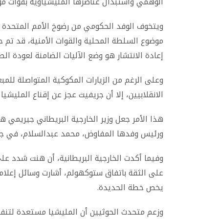
الوهمي واستبدال عناصرها المليشياوية بقوات موا
ويتخوف الوفد الحكومي من رضوخ الأمم المتحدة للا
موضوع السلطة المحلية والقوات الأمنية، قد تم 
إعادة الانتشار هو وضع الآليات الضامنة لعودة الطوا
وعلى الرغم من الزيارات المكوكية المتواصلة للمب
الانقلابيين، إلا أن جريفيث عجز عن إقناع المليشيا
هذا الأمر جعل وزير الخارجية البريطاني جيريمي
ورئيس وفدها المفاوض، محمد عبدالسلام، في ج
وفيما أكدت الخارجية البريطانية، أن هنت شدد على
على الثقة باتفاق ستوكهولم، أشارت وسائل إعلام 
يخص خطة الحديدة
.
وزعم متحدث الحوثيين أن المليشيا مستعدة لتنفيذ