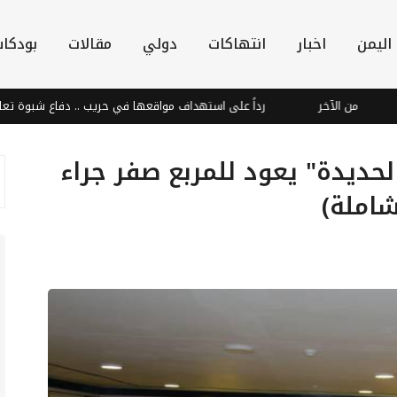
اليمن
اخبار
انتهاكات
دولي
مقالات
بودكا
لآخر
رداً على استهداف مواقعها في حريب .. دفاع شبوة تعلن تنفيذ عملي
لحديدة" يعود للمربع صفر جراء
شاملة)