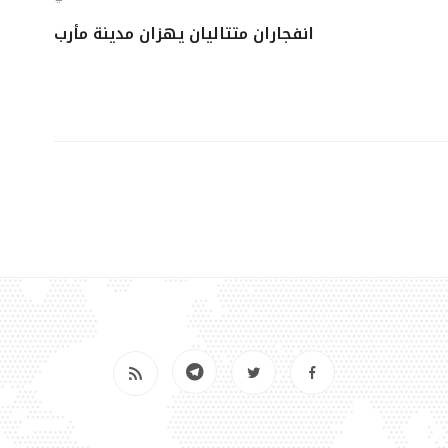
انفجاران متتاليان يهزان مدينة مأرب