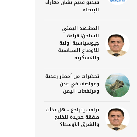
فيديو قديم بشأن معارك
البيضاء
المشهد اليمني
الساخن: قراءة
جيوسياسية أولية
للأوضاع السياسية
والعسكرية
تحذيرات من أمطار رعدية
وعواصف في عدن
ومرتفعات اليمن
ترامب يتراجع .. هل بدأت
صفقة جديدة للخليج
والشرق الأوسط؟