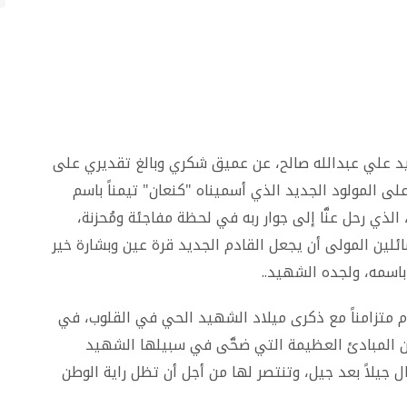
هيد علي عبدالله صالح، عن عميق شكري وبالغ تقديري على
على المولود الجديد الذي أسميناه "كنعان" تيمناً باسم
لذي رحل عنَّا إلى جوار ربه في لحظة مفاجئة ومُحزنة،
ئلين المولى أن يجعل القادم الجديد قرة عين وبشارة خير
 باسمه، ولجده الشهيد
..
دم متزامناً مع ذكرى ميلاد الشهيد الحي في القلوب، في
أن المبادئ العظيمة التي ضحَّى في سبيلها الشهيد
ال جيلاً بعد جيل، وتنتصر لها من أجل أن تظل راية الوطن