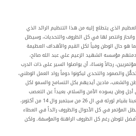
لعظيم الذي يتطلع إليه من هذا التنظيم الرائد الذي
انحاز وانتصر لها في كل الظروف والتحديات، وسيظل
ما هو حال الوطن وفياً لكل القيم والأهداف العظيمة
دمتهم مؤسسه الشهيد الزعيم علي عبد الله صالح،
ؤتمريين، رجالاً ونساءً، أن يواصلوا السير على ذات الدرب
مُّل والصمود والتحدي ليكونوا دوماً رواد العمل الوطني،
طن والشعب، مادين أيديهم بكل التسامح والسمو لكل
ن أجل وطن يسوده الأمن والسلام، بعيداً عن التعصب
والكراهية وأمراض الماضي البغيض الذي دفنه شعبنا بقيام ثورثه في ال 26 من سبتمبر وال 14 من أكتوبر،
نية في ال22 من مايو.. وسيظل المؤتمر في كل الأحوال والظروف رائداً في العطاء
أفضل للوطن رغم كل الظروف الراهنة والمؤسفة.. ولكن