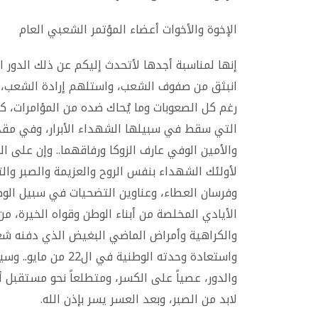
الإخوة والأخوات أعضاء المؤتمر الشعبي العام
إنها لمناسبة أجدها لأتحدث إليكم عن ذلك الدور ا
انبثق من صفوف الشعب، واستلهم إرادة الشعب، و
رغم كل الصعوبات وما يُحاك ضده من المؤامرات، ك
التي سقط في سبيلها الشهداء الأبرار، وفي مق
والأمين الوفي عارف الزوكا ورفاقهما.. وإن على الم
لأولئك الشهداء بنفس الروح والعزيمة والصبر والتح
وفرسان العطاء، وعناوين التضحيات في سبيل الو
الأيادي المخلصة من أبناء الوطن وقواه الخيرة، م
واستعادة وحدته الوط
والدور، عصياً على الكسر، ومتطلعاً نحو مستقبل 
لابد من الصبر، وبعد العسر يسر بإذن الله
.