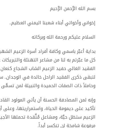
بسم الله الرَّحمن الرَّحيم
إخواني وأخواتي أبناء شعبنا اليمني العظيم
..
السلام عليكم ورحمة الله وبركاته
بداية أعبّر باسمي وكافة أفراد أسرة الزعيم الش
كل ما عبّرتم به لنا من مشاعر التهنئة والتبريكات 
الفقيد الغالي حفيد الزعيم الشاب الشجاع كنعان، ا
لتبقى ذكرى الفقيد الراحل خالدة في الوجدان.. سا
وحاملاً ذات الصفات الحميدة والنبيلة لمن تسمَّى
وإنه لمن المصادفة الحسنة أن يأتي المولود القا
تأكيد على ديمومة الحياة، واستمراريتها، وعلى 
الزعيم ستظل حيَّة، ومشاعل مُتَّقدة تحملها الأجي
مرفوعة شامخة لن تنكسر أبداً
.