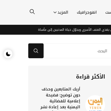
ست
انفوجرافيك
المزيد
لعنف الأسري ويحوّل حياة المدنيين إلى مأساة
اكتشافات مذهلة قرب الق
الأكثر قراءة
أربك المتابعين وحذف
دون توضيح: فضيحة
إعلامية للفضائية
اليمنية بعد إعادة نشر