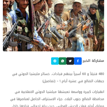
مشاركة الخبر:
480 قتيلاً و 60 أسيراً بينهم قيادات.. خسائر مليشيا الحوثي في
جبهات الضالع في عشرة أيام..! – (تفاصيل)
انهيارات كبيرة وواسعة تعيشها ميلشيا الحوثي الانقلابية في
محافظة الضالع جنوب البلاد، جراء الاستنزاف الحاصل لعناصرها في
معارك أمام قوات الجيش الوطني، حيث يبلغ إجمالي قتلاها خلال