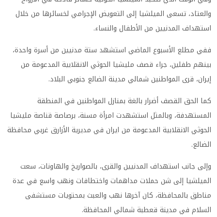
والعتاد، تسعى الميلشيا إلى التعويض الإجرامي لخسائرها من خلال
استهداف المدنيين من الأطفال والنساء
.
ففي مطلع الأسبوع الماضي استشهد ستة مدنيين من أسرة واحدة،
بينهم طفلين، جراء قصف مليشيا الحوثي الانقلابية المدعومة من
إيران، قرى المواطنين شمالي مدينة الضالع جنوبي البلاد
.
كما الحق القصف أضرار بالغة بمنازل المواطنين في المنطقة
المستهدفة، وبالمثل استشهدت امرأة مسنة، برصاصة قناصة مليشيا
الحوثي الانقلابية المدعومة من ايران في مديرية الأزارق غربي محافظة
الضالع
.
وإلى جانب استهداف المدنيين والقرى، بالصواريخ والهاونات، سعت
الميلشيا إلى شن حملات مداهمات واختطافات ونهب واسع في عدة
مناطق بالمحافظة، كان آخرها نهب والعبث بمحتويات مستشفى
السلام في مدينة قعطبة شمالي المحافظة
.