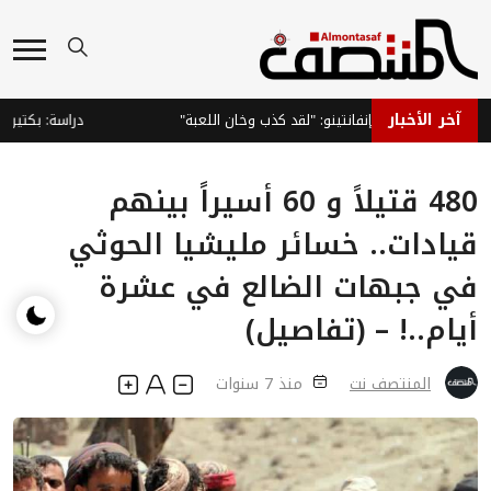
آخر الأخبار
 يطالب بإقالة إنفانتينو: "لقد كذب وخان اللعبة"
دراسة: بكتيريا الج
480 قتيلاً و 60 أسيراً بينهم
قيادات.. خسائر مليشيا الحوثي
في جبهات الضالع في عشرة
أيام..! – (تفاصيل)
المنتصف نت
منذ 7 سنوات