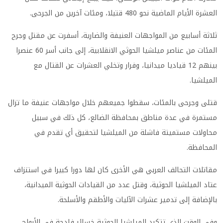
العشرة الأيام الماضية نحو 480 قتيلا، ومئات آخرين من الجرحى
.
ثلاثة أسابيع من المواجهات العنيفة والضارية، أسفرت عن مقتل وجرح
المئات من عناصر ميلشيا الحوثي الانقلابية، إلى جانب أسر 60 عنصرا
بينهم 12 قياديا ميدانيا، وفرار وتخلي العشرات عن القتال مع
الميلشيا
.
قتلى وجرحى بالمئات، سقطوا جميعهم خلال مواجهات عنيفة ما تزال
مستمرة في عدة مناطق بمحافظة الضالع، كل ذلك في سبيل
محاولات مستميتة فاشلة من الميلشيا لتحقيق أي تقدم في
المحافظة
.
مقاتلات التحالف العربي هي الأخرى كان لها دورا كبيرا في استنزاف
عتاد الميلشيا الحوثية، وقتل عدد من القيادات الحوثية الميدانية،
بالإضافة إلى تدمير عشرات الآليات والأطقم والأسلحة
.
وفي الوقت الذي تتكبد الميلشيا الحوثية خسائر فادحة في الأرواح