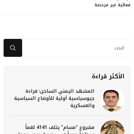
فعالية غير مرخصة
الأكثر قراءة
المشهد اليمني الساخن: قراءة
جيوسياسية أولية للأوضاع السياسية
والعسكرية
مشروع "مسام" يتلف 4141 لغماً