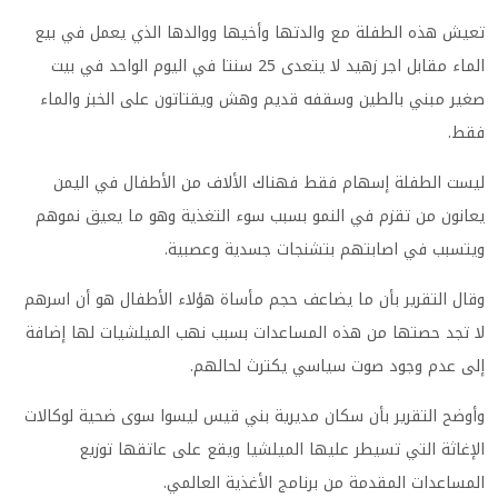
تعيش هذه الطفلة مع والدتها وأخيها ووالدها الذي يعمل في بيع
الماء مقابل اجر زهيد لا يتعدى 25 سنتا في اليوم الواحد في بيت
صغير مبني بالطين وسقفه قديم وهش ويقتاتون على الخبز والماء
فقط
.
ليست الطفلة إسهام فقط فهناك الألاف من الأطفال في اليمن
يعانون من تقزم في النمو بسبب سوء التغذية وهو ما يعيق نموهم
ويتسبب في اصابتهم بتشنجات جسدية وعصبية
.
وقال التقرير بأن ما يضاعف حجم مأساة هؤلاء الأطفال هو أن اسرهم
لا تجد حصتها من هذه المساعدات بسبب نهب الميلشيات لها إضافة
إلى عدم وجود صوت سياسي يكترث لحالهم
.
وأوضح التقرير بأن سكان مديرية بني قيس ليسوا سوى ضحية لوكالات
الإغاثة التي تسيطر عليها الميلشيا ويقع على عاتقها توزيع
المساعدات المقدمة من برنامج الأغذية العالمي
.