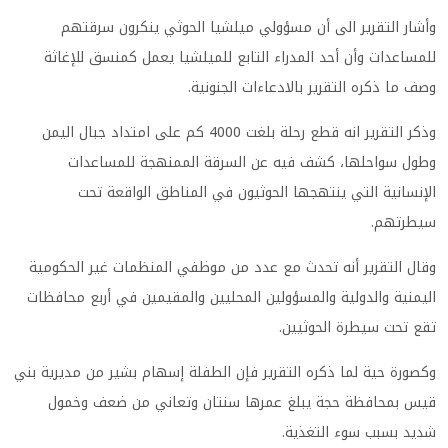
وأشار التقرير الى أن مسؤولي ميلشيا الحوثي ينكرون سرقتهم
للمساعدات وأن أحد المدراء التابع للميلشيا يعمل كمنسق للإغاثة
وصف ما ذكره التقرير بالادعاءات الجنونية
.
وذكر التقرير انه قطع رحلة بلغت 4000 كم على امتداد جبال اليمن
وطول سواحلها، كشف فيه عن السرقة الممنهجة للمساعدات
الإنسانية التي ينتهجها الحوثيون في المناطق الواقعة تحت
سيطرتهم
.
وقال التقرير أنه تحدث مع عدد من موظفي المنظمات غير الحكومية
اليمنية والدولية والمسؤولين المحليين والمقيمين في أربع محافظات
تقع تحت سيطرة الحوثيين
.
وكصورة حية لما ذكره التقرير فإن الطفلة إسهام بشير من مديرية بني
قيس بمحافظة حجة يبلغ عمرها سنتان وتعاني من ضعف وخمول
شديد بسبب سوء التغذية
.