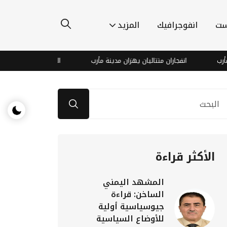
ست
انفوجرافيك
المزيد
ب
انفجاران متتاليان يهزان مدينة مأرب
المركزي الأوروبي في موق
الأكثر قراءة
المشهد اليمني
الساخن: قراءة
جيوسياسية أولية
للأوضاع السياسية