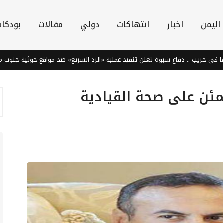
اليمن
اخبار
انتهاكات
دولي
مقالات
بودكا
ي حريب .. دفاع شبوة تعلن تنفيذ عملية «الرد السريع» ضد مواقع حوثية جنوب مأر
مئن على صحة القيادية