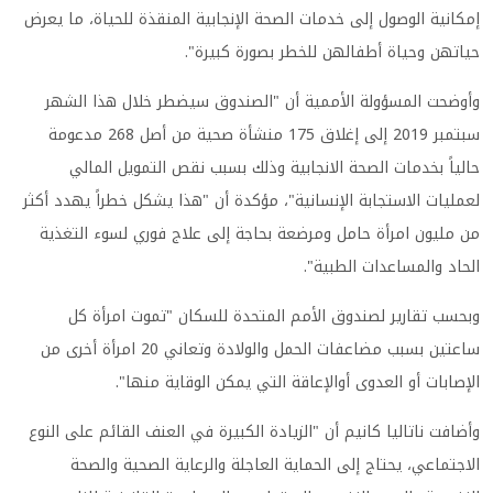
إمكانية الوصول إلى خدمات الصحة الإنجابية المنقذة للحياة، ما يعرض
حياتهن وحياة أطفالهن للخطر بصورة كبيرة
".
وأوضحت المسؤولة الأممية أن "الصندوق سيضطر خلال هذا الشهر
سبتمبر 2019
إلى إغلاق 175
منشأة صحية من أصل 268
مدعومة
حالياً بخدمات الصحة الانجابية وذلك بسبب نقص التمويل المالي
لعمليات الاستجابة الإنسانية"، مؤكدة أن "هذا يشكل خطراً يهدد أكثر
من مليون امرأة حامل ومرضعة بحاجة إلى علاج فوري لسوء التغذية
الحاد والمساعدات الطبية
".
وبحسب تقارير لصندوق الأمم المتحدة للسكان "تموت امرأة كل
ساعتين بسبب مضاعفات الحمل والولادة وتعاني 20 امرأة أخرى من
الإصابات أو العدوى أوالإعاقة التي يمكن الوقاية منها
".
وأضافت ناتاليا كانيم أن "الزيادة الكبيرة في العنف القائم على النوع
الاجتماعي، يحتاج إلى الحماية العاجلة والرعاية الصحية والصحة