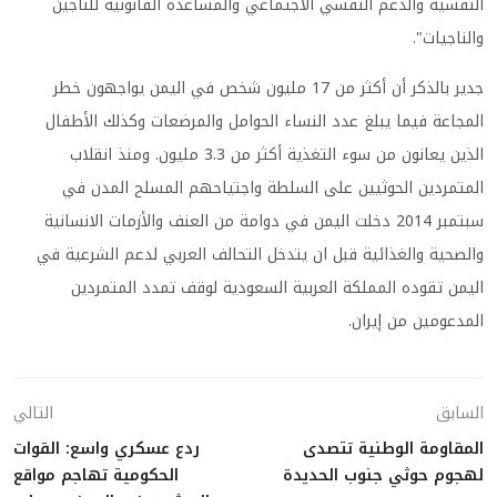
النفسية والدعم النفسي الاجتماعي والمساعدة القانونية للناجين
والناجيات
".
جدير بالذكر أن أكثر من 17 مليون شخص في اليمن يواجهون خطر
المجاعة فيما يبلغ عدد النساء الحوامل والمرضعات وكذلك الأطفال
الذين يعانون من سوء التغذية أكثر من 3.3 مليون. ومنذ انقلاب
المتمردين الحوثيين على السلطة واجتياحهم المسلح المدن في
سبتمبر 2014 دخلت اليمن في دوامة من العنف والأزمات الانسانية
والصحية والغذائية قبل ان يتدخل التحالف العربي لدعم الشرعية في
اليمن تقوده المملكة العربية السعودية لوقف تمدد المتمردين
المدعومين من إيران
.
السابق
التالي
المقاومة الوطنية تتصدى
ردع عسكري واسع: القوات
لهجوم حوثي جنوب الحديدة
الحكومية تهاجم مواقع