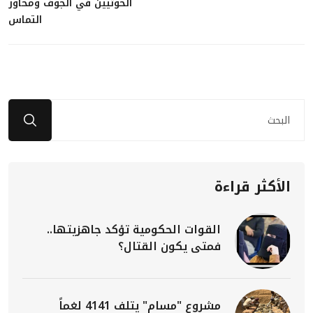
الحوثيين في الجوف ومحاور
التماس
الأكثر قراءة
القوات الحكومية تؤكد جاهزيتها..
فمتى يكون القتال؟
مشروع "مسام" يتلف 4141 لغماً