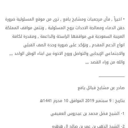
•
اخيراً , فأن مرجعيات ومشايخ يافع , ترى من موقع المسئولية ضرورة
حقن الدماء ومعالجة الاحداث بروح المسئولية , وتثمن مواقف المملكة
العربية السعودية في مواقفها الراسخة والداعمة , ومقدرة لكافة
انواع الدعم المقدم , وتؤكد على ضرورة وحدة الصف القبلي
والاجتماعي الإيجابي والتواصل وروح الاخوة بين ابناء الوطن الواحد ,,,
والله من وراء القصد
,,,
_______________
صادر عن مشايخ قبائل يافع
بتاريخ : 9 سبتمبر 2019 الموافق 10 محرم 1441ه
1-
الشيخ فضل محمد بن عيدروس العفيفي
2-
الشيخ الذهب بن عمر بن صالح ال هرهره