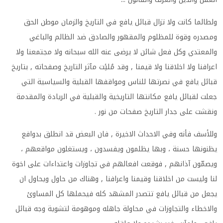
ولطالما كانت ولا تزال قبائل يافع في التاريخ والزمان موطن الحق
ومصدره وقوة للمظلوم والمقهور والصادق ضد الظالم والباغي
والمعتدي وكل فعل شائن لا يرضى عنه الله سبحانه ولا مجتمعنا ولا
اعرافنا ولا اخلاقنا ولا قيمنا , وقد مُلئِت مآثر التاريخ وصفحاته , بتاريخ
قبائل يافع في نصرتها للناس ومواقفها القبلية والسياسية التي
جعلت لقبائل يافع مكانتها التاريخية والقبلية في الريادة والمقدمة
ونقشت على جدار التاريخ صفحات من نور
.
وللأسف فأنه وفي الاحداث الاخيرة , فان البعض قد انطلق بدوافع
يظنونها حسنة ، وبها يظلمون ويفسدون ، ويستغلون مواقعهم ،
ويصمّون آذانهم , فوقعت افعالهم في تجاوزات واعتداءات على اخوة
لنا وليست من اخلاقنا وقيمنا واعرافنا , وهناك من حاول ويحاول ان
يجعل من قبائل يافع تتصدر المشهد كله فيحملها كل المساوئ
والاخطاء والتجاوزات في محاولة جاهله وموهومة لتشوية وجه قبائل