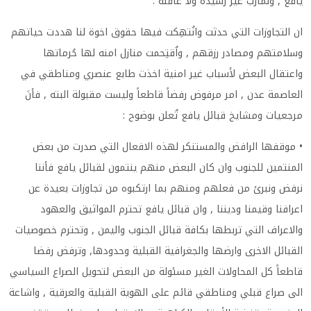
يافع , ولمآرب غير رشيده ولا عاقله
.
ان التجاوزات التي حدثت وانُتهِكت فيها حقوق اخوة لنا هددت حياتهم
وسلامتهم ومصادر رزقهم , واُقتِحمت منازل امنه لها حُرماتها
واعتقال البعض لأسباب غير امنية اخذت طابع عنصري ومناطقي في
العاصمة عدن , امر مرفوض رفضاً قاطعاً وليست مقبولة البته , فأنَ
مرجعيات ومشايخ قبائل يافع تُعلن بوضوح
:
•
موقفها الرافض والمستنكر لهذه الافعال التي صدرت من بعض
المنتمين للجنوب وان كان البعض منهم ينتمون لقبائل يافع فأننا
نرفض ونبرئ من فعلهم ومنهم بما ارتكبوه من تجاوزات بعيدة عن
اعرافنا وقيمنا وديننا , وان قبائل يافع تحترم المواثيق والعهود
والاعراف التي تربطها بكافة قبائل الجنوب واليمن , وتحترم خصوصيات
القبائل الاخرى وارضها والجغرافية القبلية وحدودها, وترفض رفضا
قاطعاً كل المحاولات الغير مسئولة من البعض لتحويل الصراع السياسي
الى صراع قبلي ومناطقي قائم على الهوية القبلية والعرقية , واشاعة