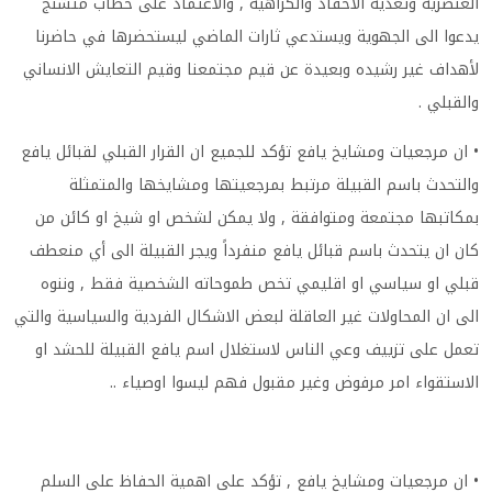
العنصرية وتغذية الأحقاد والكراهية , والاعتماد على خطاب متشنج
يدعوا الى الجهوية ويستدعي ثارات الماضي ليستحضرها في حاضرنا
لأهداف غير رشيده وبعيدة عن قيم مجتمعنا وقيم التعايش الانساني
والقبلي
.
•
ان مرجعيات ومشايخ يافع تؤكد للجميع ان القرار القبلي لقبائل يافع
والتحدث باسم القبيلة مرتبط بمرجعيتها ومشايخها والمتمثلة
بمكاتبها مجتمعة ومتوافقة , ولا يمكن لشخص او شيخ او كائن من
كان ان يتحدث باسم قبائل يافع منفرداً ويجر القبيلة الى أي منعطف
قبلي او سياسي او اقليمي تخص طموحاته الشخصية فقط , وننوه
الى ان المحاولات غير العاقلة لبعض الاشكال الفردية والسياسية والتي
تعمل على تزييف وعي الناس لاستغلال اسم يافع القبيلة للحشد او
الاستقواء امر مرفوض وغير مقبول فهم ليسوا اوصياء
..
•
ان مرجعيات ومشايخ يافع , تؤكد على اهمية الحفاظ على السلم