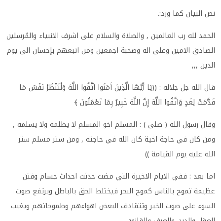
نص البيان كما ورد:
.
الحمد لله رب العالمين , والصلاة والسلام على اشرف الانبياء والمُرسلين
الصادق الامين وعلى اله وصحبة اجمعين ومن اتبعهم بإحسان الى يوم
الدين
,,,
قال الله جل جلاله : ((يَا أَيُّهَا الَّذِينَ آَمَنُوا اتَّقُوا اللَّهَ وَلْتَنْظُرْ نَفْسٌ مَا
قَدَّمَتْ لِغَدٍ وَاتَّقُوا اللَّهَ إِنَّ اللَّهَ خَبِيرٌ بِمَا تَعْمَلُونَ ﴾
وقال رسول الله ( صلى ) : المسلم اخو المسلم لا يظلمه ولا يسلمه ,
ومن كان في حاجة اخية كان الله في حاجته , ومن ستر مسلم ستر
الله عليه يوم القيامة
))
اما بعد : ففي الايام الاخيرة التي مضت حدثت احداث جسام وفتن
عظيمة تموج بالناس كموج البحر فيختلط الحق بالباطل ويرتفع صوت
السوء على صوت الخير وتتقاذف البعض اهواءهم وطموحاتهم ويغيب
العقل والدين والعرف والقانون
...