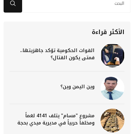
الأكثر قراءة
القوات الحكومية تؤكد جاهزيتها..
فمتى يكون القتال؟
وين اليمن وين؟
مشروع "مسام" يتلف 4141 لغماً
ومخلفاً حربياً في مديرية ميدي بحجة