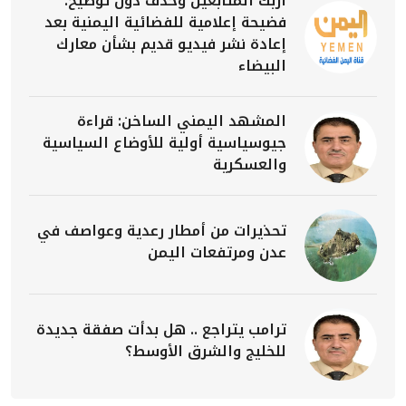
أربك المتابعين وحذف دون توضيح:
فضيحة إعلامية للفضائية اليمنية بعد
إعادة نشر فيديو قديم بشأن معارك
البيضاء
المشهد اليمني الساخن: قراءة
جيوسياسية أولية للأوضاع السياسية
والعسكرية
تحذيرات من أمطار رعدية وعواصف في
عدن ومرتفعات اليمن
ترامب يتراجع .. هل بدأت صفقة جديدة
للخليج والشرق الأوسط؟