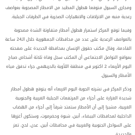
ومجاري السيول متوقعا هطول المظيد من الامطار المصجوبة بعواصف
رعدية منبه من الانزلاقات والانهيارات الصخرية في الطرقات الجبلية
.
وفيما توقع المركز استمرار هطول أمطار متفاوتة الشدة مصحوبة
بالعواصف الرعدية على عدد من محافظات الجمهورية خلال الـ24 ساعة
القادمة، وقال مكتب حقوق الإنسان بمحافظة الحديدة على صفحته
بمواقع التواصل الاجتماعي أن المكتب سجل وفاة ثلاثة أشخاص صباح
اليوم الأربعاء 2 اكتوبر في منطقة اللأوية بالدريهمي جراء تدفق مياه
الأمطار والسيول
.
وذكر المركز في نشرته الجوية اليوم الاربعاء أنه يتوقع هطول أمطار
شديدة الغزارة على أجزاء من المرتفعات الجبلية الغربية والجنوبية
الغربية، مشيرا إلى أن الأمطار ستمتد شرقاً إلى أجزاء من الهضاب
الداخلية لمحافظات البيضاء، أبين، شبوة وحضرموت، وستكون أغزرها
على السواحل الجنوبية والغربية في محافظات أبين، عدن، لحج، تعز
والحديدة
.