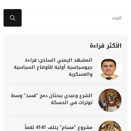
الأكثر قراءة
المشهد اليمني الساخن: قراءة
جيوسياسية أولية للأوضاع السياسية
والعسكرية
الشرع وعبدي يبحثان دمج "قسد" وسط
توترات في الحسكة
مشروع "مسام" يتلف 4141 لغماً