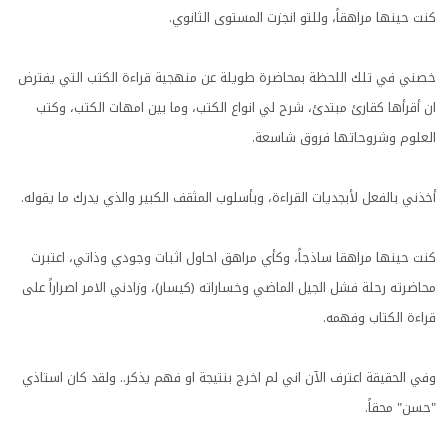
كنت حينها مراهقاً، وللتو انجزت المستوى الثانوي.
خصني في تلك اللحظة بمحاضرة طويلة عن منهجية قراءة الكتب التي يفترض
ان أقرأها كقارئ مبتدئ، شرح لي انواع الكتب، وما بين امهات الكتب، وكتب
العلوم وشروحاتها فروق شاسعة.
أخذني بالفعل لأبجديات القراءة، وبأسلوب المثقف الكبير والذي يدرك ما يقوله.
كنت حينها مراهقا ساذجاً، وكأي مراهق احاول اثبات وجودي وذاتي، اعتبرت
محاضرته رحلة فشل الجيل الماضي وخساراته (كيسار)، وزادني الامر اصراراً على
قراءة الكتاب وفهمه.
وفي الحقيقة اعترف الآن اني لم اخرج بنتيجة او فهم يذكر.. ولقد كان استاذي
"حسن" محقاً.