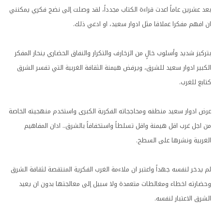
بعد عشرين عاماً اعدت قراءة الكتاب مجدداً، لقد وصلت إلى نضج فكري يمكنني
ان افهم مفكرا عملاقا مثل ادوار سعيد، او ادعي ذلك.
بتركيز شديد وأسلوب خالٍ من الزخارف والتكرار والنفاق الحضاري ينحاز المفكر
الكبير ادوار سعيد للشرق، ويرفض هيمنة الثقافة الغربية التي تفسر الشرق
كتابع للغرب.
عرض ادوار سعيد منطقه ومحاججاته الفكرية الكبرى واستخدم منهجيته الخاصة
من اجل غرب اقل هيمنة واقل تسلطاً واستخفافاً بالشرق.. ادان المفاهيم
الغربية ونشرها على السطح.
لم يدخر لنفسه جهداً واعتبر ان ملاءمة الغرب الفكرية المنتقصة لثقافة الشرق
وحضارته اخطاء ومغالطات متعمدة ولا سبيل إلى معالجتها بدون ان يعيد
الشرق الاعتبار لنفسه.