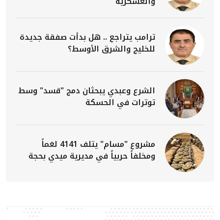
والعسكرية
ترامب يتراجع .. هل بدأت صفقة جديدة
للخليج والشرق الأوسط؟
الشرع وعبدي يبحثان دمج "قسد" وسط
توترات في الحسكة
مشروع "مسام" يتلف 4141 لغماً
ومخلفاً حربياً في مديرية ميدي بحجة