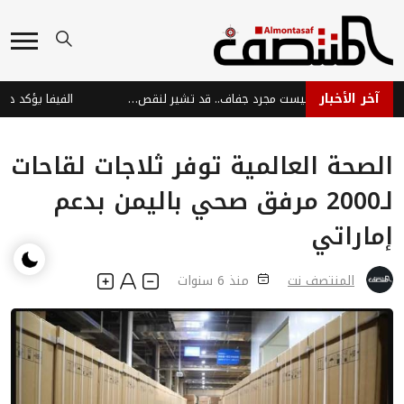
آخر الأخبار
تشققات زوايا الفم: ليست مجرد جفاف.. قد تشير لنقص فيتامينات وحديد!
الصحة العالمية توفر ثلاجات لقاحات
لـ2000 مرفق صحي باليمن بدعم
إماراتي
المنتصف نت
منذ 6 سنوات