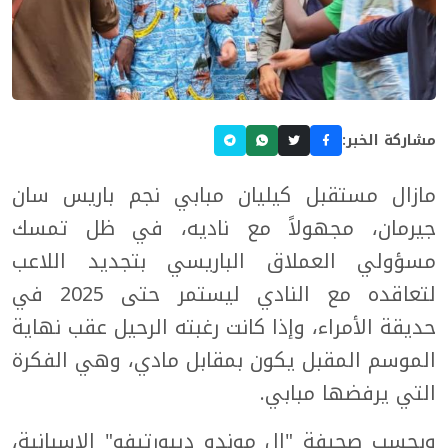
مشاركة الخبر:
مازال مستقبل كيليان مبابي نجم باريس سان
جيرمان، مجهولاً مع ناديه، في ظل تمسك
مسؤولي العملاق الباريسي بتجديد اللاعب
لتعاقده مع النادي ليستمر حتى 2025 في
حديقة الأمراء، وإذا كانت رغبته الرحيل عقب نهاية
الموسم المقبل يكون بمقابل مادي، وهي الفكرة
التي يرفضها مبابي.
وبحسب صحيفة "إل موندو ديبورتيفو" الإسبانية،