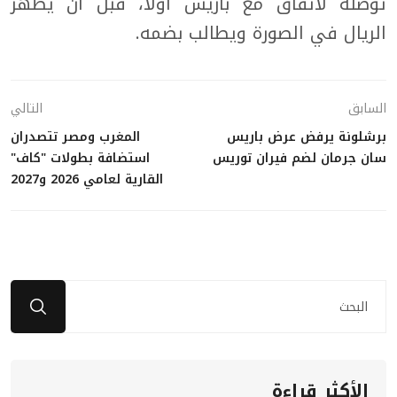
توصله لاتفاق مع باريس أولاً، قبل أن يظهر
الريال في الصورة ويطالب بضمه.
السابق
التالي
برشلونة يرفض عرض باريس
المغرب ومصر تتصدران
سان جرمان لضم فيران توريس
استضافة بطولات "كاف"
القارية لعامي 2026 و2027
الأكثر قراءة