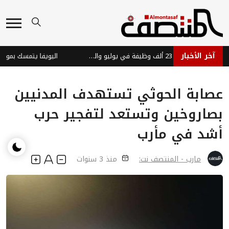
آخر الأخبار
الاقتصاد الأمريكي يضيف 23 ألف وظيفة في يوليو والبطالة تتراجع إلى 4.1%
اليويفا يتمسك بموقفه ضد 
عصابة الحوثي تستهدف المدنيين
بصاروخين وتستعد لتفجير حرب
أشد في مأرب
مارب - المنتصف نت:
منذ 3 سنوات