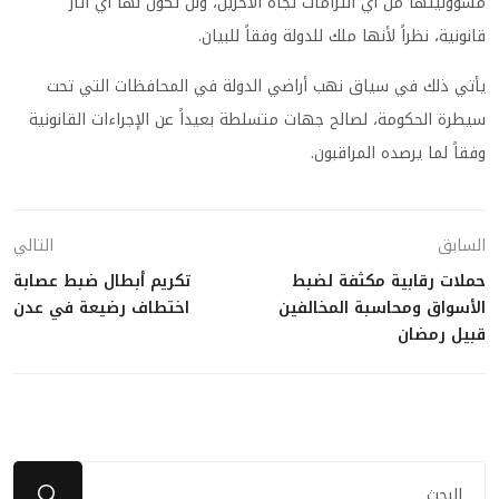
مسؤوليتها من أي التزامات تجاه الآخرين، ولن تكون لها أي آثار
قانونية، نظراً لأنها ملك للدولة وفقاً للبيان.
يأتي ذلك في سياق نهب أراضي الدولة في المحافظات التي تحت
سيطرة الحكومة، لصالح جهات متسلطة بعيداً عن الإجراءات القانونية
وفقاً لما يرصده المراقبون.
السابق
التالي
حملات رقابية مكثفة لضبط
تكريم أبطال ضبط عصابة
الأسواق ومحاسبة المخالفين
اختطاف رضيعة في عدن
قبيل رمضان