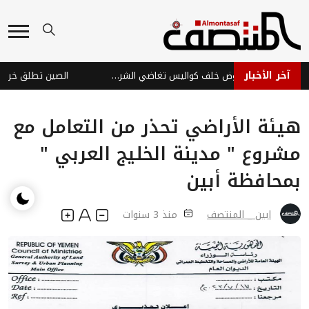
آخر الأخبار
صمت مريب أم عجز مفروض خلف كواليس تغاضي الشرعية عن اعتداءات الحوثي في مأرب والعبر
الصين تطلق خريطة جيو
هيئة الأراضي تحذر من التعامل مع
مشروع " مدينة الخليج العربي "
بمحافظة أبين
ابين _ المنتصف
منذ 3 سنوات