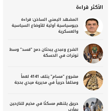
الأكثر قراءة
المشهد اليمني الساخن: قراءة
جيوسياسية أولية للأوضاع السياسية
والعسكرية
الشرع وعبدي يبحثان دمج "قسد" وسط
توترات في الحسكة
مشروع "مسام" يتلف 4141 لغماً
ومخلفاً حربياً في مديرية ميدي بحجة
حريق يلتهم مسكنًا في مخيم للنازحين
بمأرب