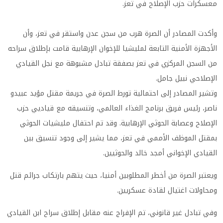
معسكرات حزب الإصلاح في تعز.
وأكدت المصادر أن الصرة هرب من سجن عدن واستقر في تعز، وأن
الأجهزة الأمنية التابعة لمليشيا للإخوان الإرهابية قامت بإطلاق سراحه
من السجن المركزي في تعز بصفقة تبادل مشبوهة مع نجل القيادي
الإصلاحي نبيل جامل.
وتشير المصادر إلى احتمالية تورط الصرة في جريمة مقتل مؤيد عبيدو
ناصر، رئيس فريق برنامج الغذاء العالمي، وتنسيقه مع قياديي حزب
الإصلاح وعصابة الحوثي الإرهابية. وقد تم احتفال مليشيات الحوثي
بمقتل الموظف الأممي في تعز، مما يشير إلى وجود تنسيق بين
القيادي الإخواني أمجد خالد والحوثيين.
ويعتبر الصرة من أخطر المطلوبين أمنيا، حيث يتهم بارتكاب جرائم قتل
ومحاولات اغتيال لقادة عسكريين.
وفي تبادل غير قانوني، تم الإفراج عنه مقابل إطلاق سراح ابن القيادي