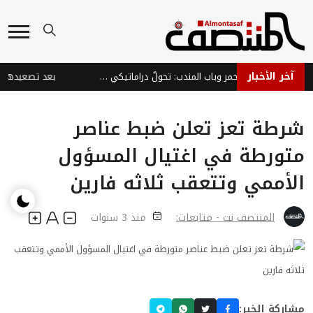
آخر الأخبار
الملاحة في البحر الأحمر وباب المندب: تحولٌ دراماتيكي من ممرٍ اقتصادي عالمي إلى ورقة ضغط إيرانية تُعمّق معاناة اليمنيين
شرطة تعز تعلن ضبط عناصر
متورطة في اغتيال المسؤول
الأممي وتتعقب ثلاثه فارين
المنتصف نت - متابعات:
منذ 3 سنوات
مشاركة الخبر: