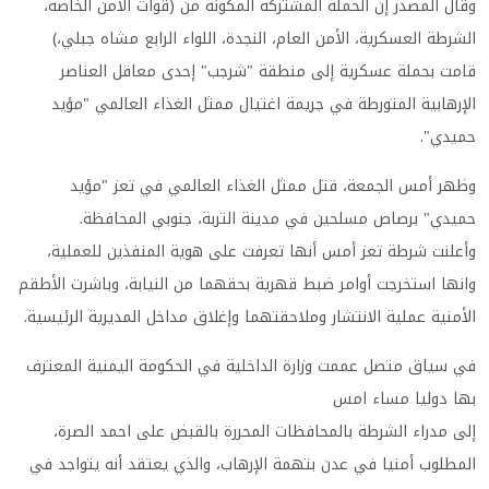
وقال المصدر إن الحملة المشتركة المكونة من (قوات الامن الخاصة،
الشرطة العسكرية، الأمن العام، النجدة، اللواء الرابع مشاه جبلي،)
قامت بحملة عسكرية إلى منطقة "شرجب" إحدى معاقل العناصر
الإرهابية المتورطة في جريمة اغتيال ممثل الغذاء العالمي "مؤيد
حميدي".
وظهر أمس الجمعة، قتل ممثل الغذاء العالمي في تعز "مؤيد
حميدي" برصاص مسلحين في مدينة التربة، جنوبي المحافظة.
وأعلنت شرطة تعز أمس أنها تعرفت على هوية المنفذين للعملية،
وانها استخرجت أوامر ضبط قهرية بحقهما من النيابة، وباشرت الأطقم
الأمنية عملية الانتشار وملاحقتهما وإغلاق مداخل المديرية الرئيسية.
في سياق متصل عممت وزارة الداخلية في الحكومة اليمنية المعترف
بها دوليا مساء امس
إلى مدراء الشرطة بالمحافظات المحررة بالقبض على احمد الصرة،
المطلوب أمنيا في عدن بتهمة الإرهاب، والذي يعتقد أنه يتواجد في