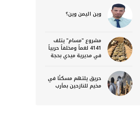
وين اليمن وين؟
مشروع "مسام" يتلف
4141 لغماً ومخلفاً حربياً
في مديرية ميدي بحجة
حريق يلتهم مسكنًا في
مخيم للنازحين بمأرب