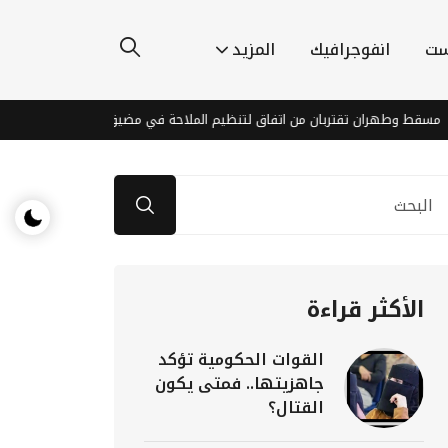
ست
انفوجرافيك
المزيد
وطهران تقتربان من اتفاق لتنظيم الملاحة في مضيق هرمز وسط خلافات
الأكثر قراءة
القوات الحكومية تؤكد
جاهزيتها.. فمتى يكون
القتال؟