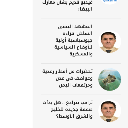
فيديو قديم بشأن معارك
البيضاء
المشهد اليمني
الساخن: قراءة
جيوسياسية أولية
للأوضاع السياسية
والعسكرية
تحذيرات من أمطار رعدية
وعواصف في عدن
ومرتفعات اليمن
ترامب يتراجع .. هل بدأت
صفقة جديدة للخليج
والشرق الأوسط؟