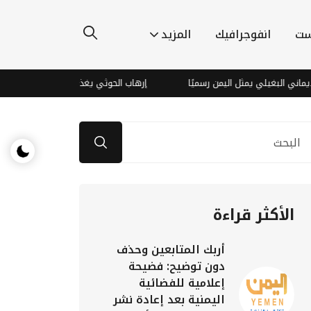
ست
انفوجرافيك
المزيد
 البغيلي يمثل اليمن رسميًا
إرهاب الحوثي يغذي العنف الأسري ويحوّل حي
الأكثر قراءة
أربك المتابعين وحذف
دون توضيح: فضيحة
إعلامية للفضائية
اليمنية بعد إعادة نشر