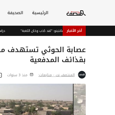
الرئيسية
الصحيفة
آخر الأخبار
فيغو يطالب بإقالة إنفانتينو: "لقد كذب وخان اللعبة"
دراسة: ب
عصابة الحوثي تستهدف منا
بقذائف المدفعية
المنتصف نت - متابعات:
منذ 3 سنوات