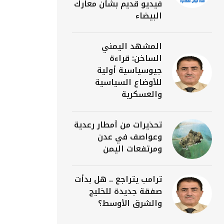
فيديو قديم بشأن معارك
البيضاء
المشهد اليمني
الساخن: قراءة
جيوسياسية أولية
للأوضاع السياسية
والعسكرية
تحذيرات من أمطار رعدية
وعواصف في عدن
ومرتفعات اليمن
ترامب يتراجع .. هل بدأت
صفقة جديدة للخليج
والشرق الأوسط؟