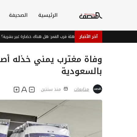
الرئيسية
الصحيفة
آخر الأخبار
اكتشافات مذهلة قرب القمر: هل هناك حضارة غير بشرية؟
وفاة مغترب يمني خذله أصح
بالسعودية
متابعات
منذ سنتين