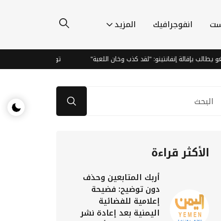
ست
انفوجرافيك
المزيد
 بإقالة إنفانتينو: "لقد كذب وخان اللعبة"
توقعات طقس رطب وحار مع أمط
الأكثر قراءة
أربك المتابعين وحذف
دون توضيح: فضيحة
إعلامية للفضائية
اليمنية بعد إعادة نشر