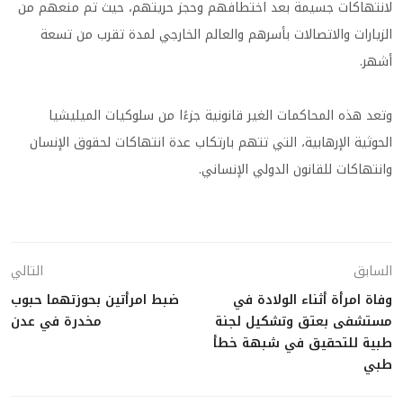
لانتهاكات جسيمة بعد اختطافهم وحجز حريتهم، حيث تم منعهم من
الزيارات والاتصالات بأسرهم والعالم الخارجي لمدة تقرب من تسعة
أشهر.
وتعد هذه المحاكمات الغير قانونية جزءًا من سلوكيات الميليشيا
الحوثية الإرهابية، التي تتهم بارتكاب عدة انتهاكات لحقوق الإنسان
وانتهاكات للقانون الدولي الإنساني.
السابق
التالي
وفاة امرأة أثناء الولادة في
ضبط امرأتين بحوزتهما حبوب
مستشفى بعتق وتشكيل لجنة
مخدرة في عدن
طبية للتحقيق في شبهة خطأ
طبي