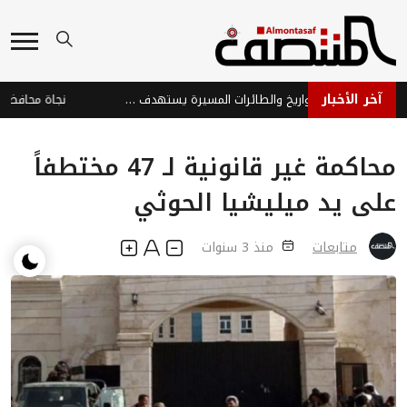
آخر الأخبار
هجوم حوثي بالصواريخ والطائرات المسيرة يستهدف ميناء المخا والساحل الغربي
محاكمة غير قانونية لـ 47 مختطفاً
على يد ميليشيا الحوثي
متابعات
منذ 3 سنوات