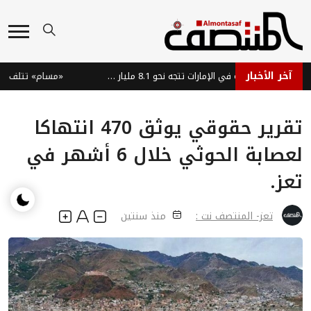
آخر الأخبار
سوق السيارات الفاخرة في الإمارات تتجه نحو 8.1 مليار دولار بحلول 2035
«مسام» تتلف 1861 لغماً وذخيرة في ميدي اليمنية
تقرير حقوقي يوثق 470 انتهاكا
لعصابة الحوثي خلال 6 أشهر في
تعز.
تعز- المنتصف نت :
منذ سنتين