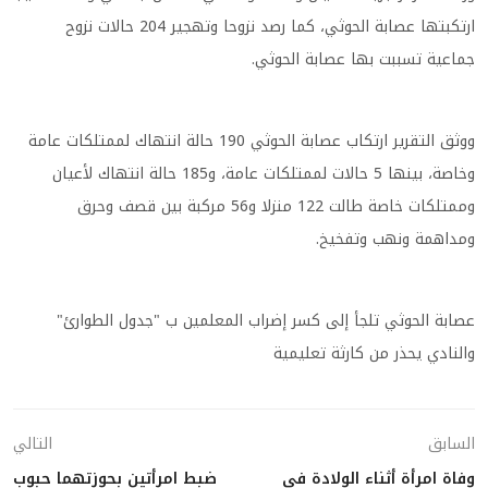
ارتكبتها عصابة الحوثي، كما رصد نزوحا وتهجير 204 حالات نزوح
جماعية تسببت بها عصابة الحوثي.
ووثق التقرير ارتكاب عصابة الحوثي 190 حالة انتهاك لممتلكات عامة
وخاصة، بينها 5 حالات لممتلكات عامة، و185 حالة انتهاك لأعيان
وممتلكات خاصة طالت 122 منزلا و56 مركبة بين قصف وحرق
ومداهمة ونهب وتفخيخ.
عصابة الحوثي تلجأ إلى كسر إضراب المعلمين ب "جدول الطوارئ"
والنادي يحذر من كارثة تعليمية
السابق
التالي
وفاة امرأة أثناء الولادة في
ضبط امرأتين بحوزتهما حبوب