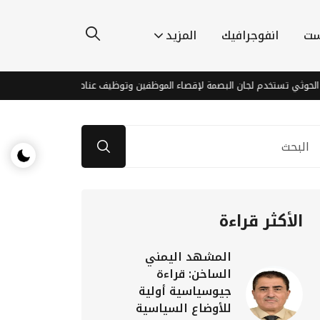
ست
انفوجرافيك
المزيد
ي تستخدم لجان البصمة لإقصاء الموظفين وتوظيف عناصرها
فشل حوثي ف
الأكثر قراءة
المشهد اليمني
الساخن: قراءة
جيوسياسية أولية
للأوضاع السياسية