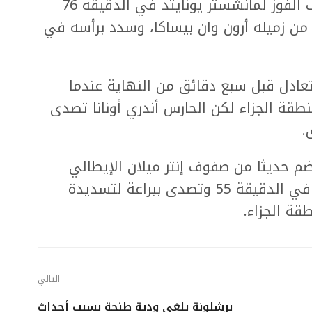
وتقمص فاران دور البطولة وسجل هدف الفوز لمانشستر يونايتد في الدقيقة 76
 من زميله أرون وان بيساكا، وسدد برأسه في
تعادل قبل سبع دقائق من النهاية عندما
طقة الجزاء لكن الحارس أندري أونانا تصدى
.
نضم حديثا من صفوف إنتر ميلان الإيطالي
وأنقذ مرمى مانشستر من هدف مؤكد في الدقيقة 55 وتصدى ببراعة لتسديدة
ة الجزاء.
التالي
برشلونة يلغي ودية طنجة بسبب أحداث