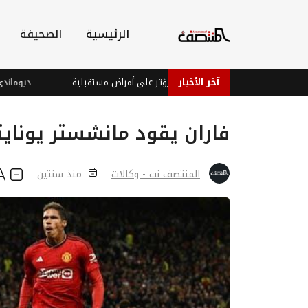
الرئيسية
الصحيفة
ون
آخر الأخبار
ترتيب الولادة قد يؤثر على أمراض مستقبلية
ديوماندي يتربع
فاران يقود مانشستر يوناي
المنتصف نت - وكالات
منذ سنتين