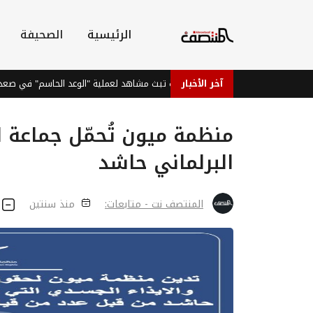
الرئيسية
الصحيفة
آخر الأخبار
القوات الحكومية تبث مشاهد لعملية "الوعد الحاسم" في صعدة
منظمة ميون تُحمّل جماعة 
البرلماني حاشد
المنتصف نت - متابعات:
منذ سنتين