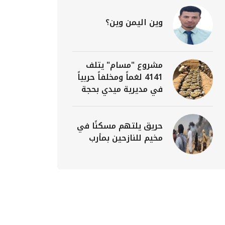
وين اليمن وين؟
مشروع "مسام" يتلف
4141 لغماً ومخلفاً حربياً
في مديرية ميدي بحجة
حريق يلتهم مسكنًا في
مخيم للنازحين بمأرب